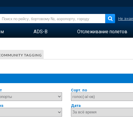
Не знае
ем
ADS-B
Отслеживание полетов
COMMUNITY TAGGING
т
Сорт. по
ks
Дата