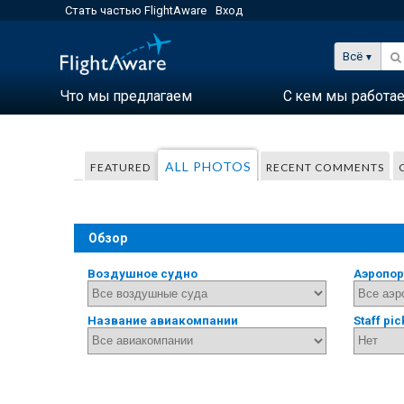
Стать частью FlightAware
Вход
Всё
Что мы предлагаем
С кем мы работа
ALL PHOTOS
FEATURED
RECENT COMMENTS
Обзор
Воздушное судно
Аэропор
Название авиакомпании
Staff pic