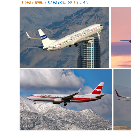
Предыдущ. /
Следующ. 60
1
2
3
4
5