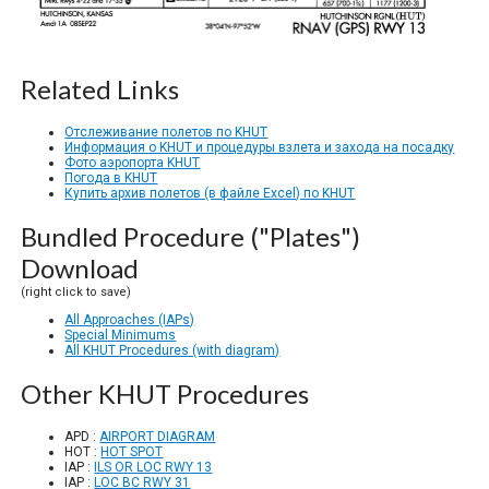
Related Links
Отслеживание полетов по KHUT
Информация о KHUT и процедуры взлета и захода на посадку
Фото аэропорта KHUT
Погода в KHUT
Купить архив полетов (в файле Excel) по KHUT
Bundled Procedure ("Plates")
Download
(right click to save)
All Approaches (IAPs)
Special Minimums
All KHUT Procedures (with diagram)
Other KHUT Procedures
APD :
AIRPORT DIAGRAM
HOT :
HOT SPOT
IAP :
ILS OR LOC RWY 13
IAP :
LOC BC RWY 31