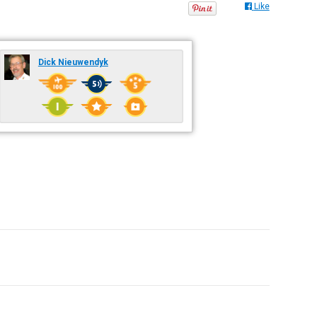
Like
Dick Nieuwendyk