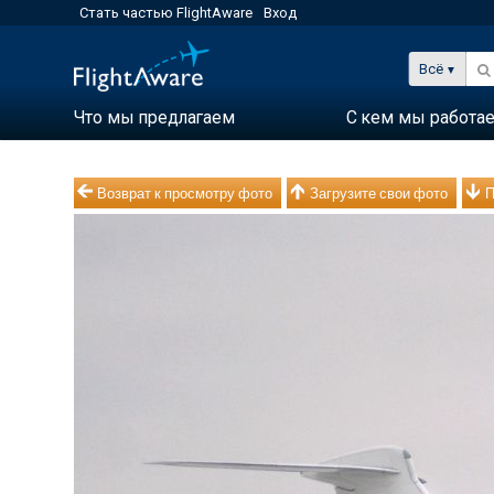
Стать частью FlightAware
Вход
Всё
Что мы предлагаем
С кем мы работа
Возврат к просмотру фото
Загрузите свои фото
П