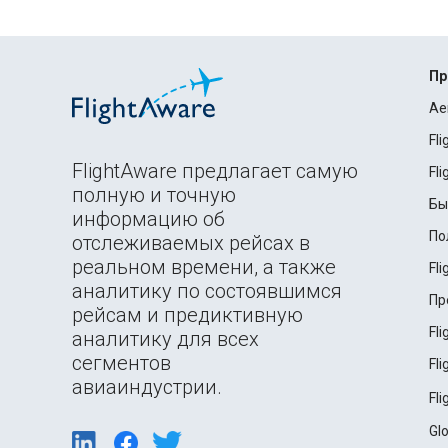
Пр
Ae
Fl
FlightAware предлагает самую
Fl
полную и точную
Бы
информацию об
По
отслеживаемых рейсах в
реальном времени, а также
Fl
аналитику по состоявшимся
Пр
рейсам и предиктивную
Fl
аналитику для всех
сегментов
Fl
авиаиндустрии.
Fl
Gl