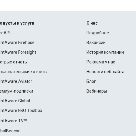
одукты и услуги
О нас
roAPI
Подробнее
ightAware Firehose
Вакансии
ightAware Foresight
История компании
стрые отчеты
Реклама у нас
льзовательские отчеты
Новости веб-сайта
ightAware Aviator
Блог
емиум-подписки
Вебинары
ightAware Global
ightAware FBO Toolbox
ightAware TV℠
obalBeacon