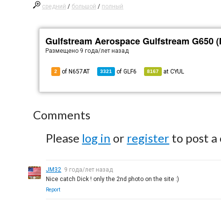
средний
/
большой
/
полный
Gulfstream Aerospace Gulfstream G650 
Размещено
9 года/лет назад
of N657AT
of
GLF6
at
CYUL
2
3321
8167
Comments
Please
log in
or
register
to post a
JM32
9 года/лет назад
Nice catch Dick ! only the 2nd photo on the site :)
Report