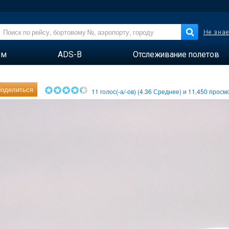
Не знае
ем
ADS-B
Отслеживание полетов
оделиться
11
голос(-а/-ов) (
4.36
Среднее) и
11,450
просмо