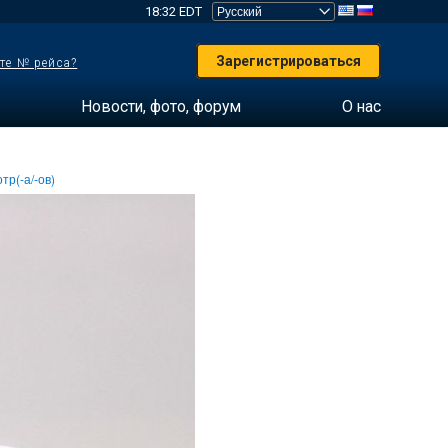
18:32 EDT
Зарегистрироваться
те № рейса?
Новости, фото, форум
О нас
тр(-а/-ов)