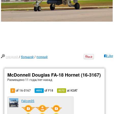
Like
средний
/
большой
/
полный
McDonnell Douglas FA-18 Hornet (16-3167)
Размещено
11 года/лет назад
of 16-3167
of
F18
at
KSAT
2
4691
8172
Falcon05