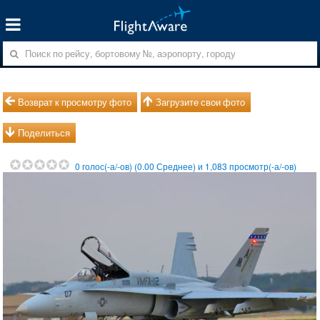
Возврат к просмотру фото
Загрузите свои фото
Поделиться
0
голос(-а/-ов) (
0.00
Среднее) и
1,083
просмотр(-а/-ов)