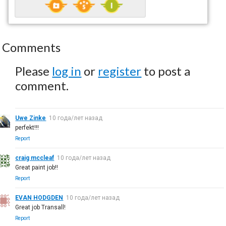
Comments
Please
log in
or
register
to post a
comment.
Uwe Zinke
10 года/лет назад
perfekt!!!
Report
craig mccleaf
10 года/лет назад
Great paint job‼
Report
EVAN HODGDEN
10 года/лет назад
Great job Transall!
Report