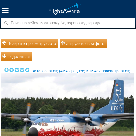
Возврат к просмотру фото
Загрузите свои фото
Поделиться
36
голос(-а/-ов) (
4.64
Среднее) и
15,432
просмотр(-а/-ов)