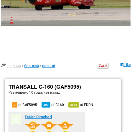
Like
средний
/
большой
/
полный
TRANSALL C-160 (GAF5095)
Размещено
10 года/лет назад
of GAF5095
of
C160
at
EDDN
3
300
4988
Fabian Dirscherl