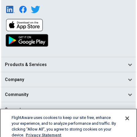
Products & Services
Company
Community
Support
FlightAware uses cookies to keep our site free, enhance
your experience, and to analyze performance and traffic. By
English (USA)
clicking “Allow All”, you agree to storing cookies on your
2026 FlightAware
device.
Privacy Statement