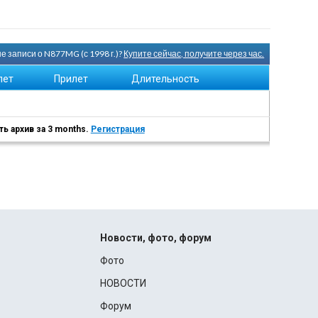
 записи о N877MG (с 1998 г.)?
Купите сейчас, получите через час.
лет
Прилет
Длительность
ь архив за 3 months.
Регистрация
Новости, фото, форум
Фото
НОВОСТИ
Форум