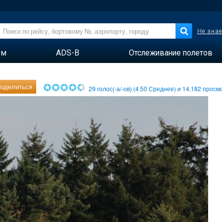
Не знае
ем
ADS-B
Отслеживание полетов
оделиться
29
голос(-а/-ов) (
4.50
Среднее) и
14,182
просмо