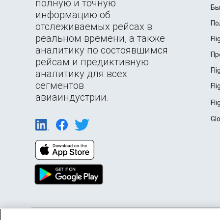
полную и точную
Бы
информацию об
По
отслеживаемых рейсах в
реальном времени, а также
Fl
аналитику по состоявшимся
Пр
рейсам и предиктивную
Fl
аналитику для всех
сегментов
Fl
авиаиндустрии.
Fl
Gl