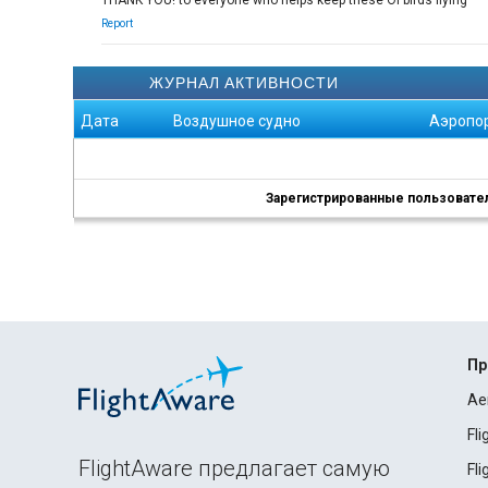
THANK YOU! to everyone who helps keep these Ol birds flying
Report
ЖУРНАЛ АКТИВНОСТИ
Дата
Воздушное судно
Аэропо
Зарегистрированные пользователи
Пр
Ae
Fl
FlightAware предлагает самую
Fl