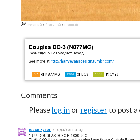
средний
/
большой
/
полный
Douglas DC-3 (N877MG)
Размещено
12 года/лет назад
See more at
http://harryevansdesign.tumblr.com/
of N877MG
of
DC3
at
CYYJ
57
3204
1003
Comments
Please
log in
or
register
to post a
jesse kyzer
7 года/лет назад
1949 DOUGLAS DC3C-R-1830-90C