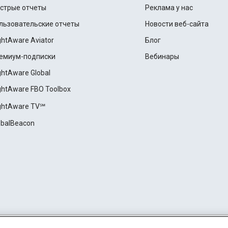
стрые отчеты
Реклама у нас
льзовательские отчеты
Новости веб-сайта
ightAware Aviator
Блог
емиум-подписки
Вебинары
ightAware Global
ightAware FBO Toolbox
ightAware TV℠
obalBeacon