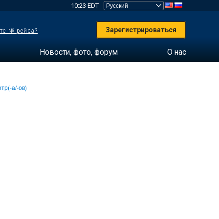
10:23 EDT
Зарегистрироваться
те № рейса?
Новости, фото, форум
О нас
тр(-а/-ов)