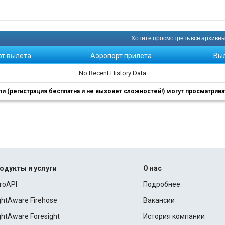
Хотите просмотреть все архивные
рт вылета
Аэропорт прилета
Вы
No Recent History Data
 (регистрация бесплатна и не вызовет сложностей!) могут просматриват
одукты и услуги
О нас
roAPI
Подробнее
ightAware Firehose
Вакансии
ightAware Foresight
История компании