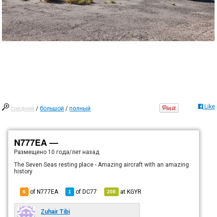
Like
средний
/
большой
/
полный
N777EA —
Размещено
10 года/лет назад
The Seven Seas resting place - Amazing aircraft with an amazing
history
of N777EA
of
DC77
at
KGYR
6
1
208
Zuhair Tibi