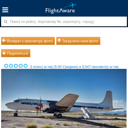
Возврат к просмотру фото
Загрузите свои фото
Поделиться
3
голос(-а/-ов) (
5.00
Среднее) и
3,047
просмотр(-а/-ов)