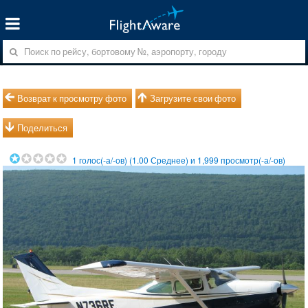
Возврат к просмотру фото
Загрузите свои фото
Поделиться
1
голос(-а/-ов) (
1.00
Среднее) и
1,999
просмотр(-а/-ов)