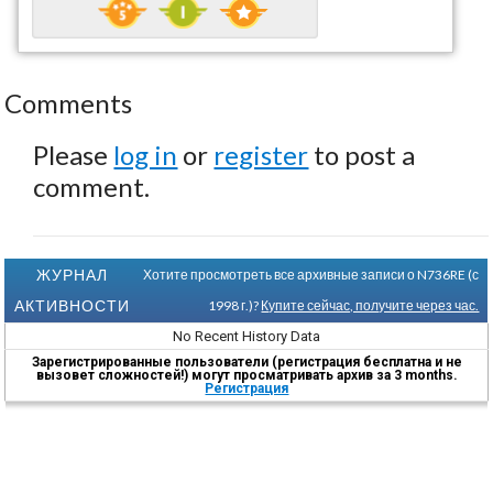
Comments
Please
log in
or
register
to post a
comment.
ЖУРНАЛ
Хотите просмотреть все архивные записи о N736RE (с
АКТИВНОСТИ
1998 г.)?
Купите сейчас, получите через час.
No Recent History Data
Зарегистрированные пользователи (регистрация бесплатна и не
вызовет сложностей!) могут просматривать архив за 3 months.
Регистрация