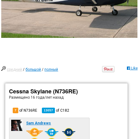
Like
средний
/
большой
/
полный
Cessna Skylane (N736RE)
Размещено
16 года/лет назад
of N736RE
of
C182
7
13057
Sam Andrews