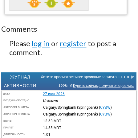
Comments
Please
log in
or
register
to post a
comment.
ЖУРНАЛ
Хотите просмотреть все архивные записи о C-GTBF (с
АКТИВНОСТИ
1998 г.)?
Купите сейчас, получите через час.
27 июл 2026
ДАТА
Unknown
ВОЗДУШНОЕ СУДНО
Calgary/Springbank (Springbank)
(
CYBW
)
АЭРОПОРТ ВЫЛЕТА
Calgary/Springbank (Springbank)
(
CYBW
)
АЭРОПОРТ ПРИЛЕТА
13:53
MDT
ВЫЛЕТ
14:55
MDT
ПРИЛЕТ
1:01
ДЛИТЕЛЬНОСТЬ