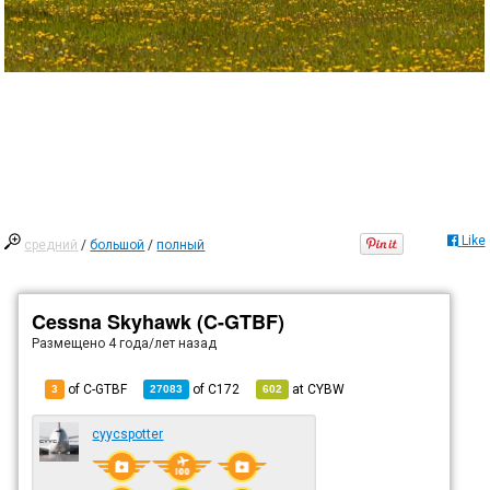
Like
средний
/
большой
/
полный
Cessna Skyhawk (C-GTBF)
Размещено
4 года/лет назад
of C-GTBF
of
C172
at
CYBW
3
27083
602
cyycspotter