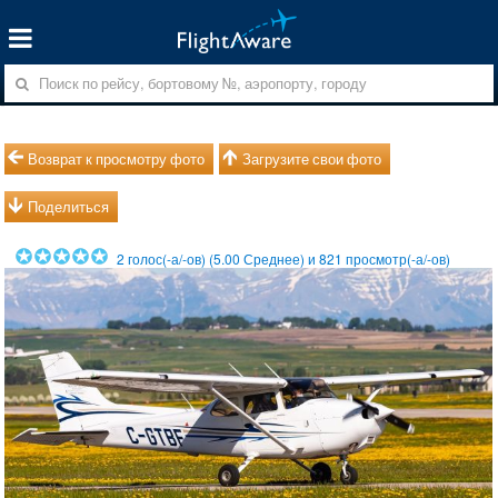
Возврат к просмотру фото
Загрузите свои фото
Поделиться
2
голос(-а/-ов) (
5.00
Среднее) и
821
просмотр(-а/-ов)