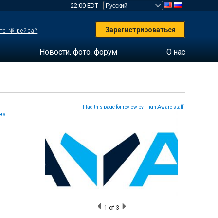
22:00 EDT
Зарегистрироваться
те № рейса?
Новости, фото, форум
О нас
Flag this page for review by FlightAware staff
1
of 3