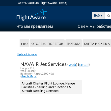
Стать частью FlightAware
Вход
Всё
Что мы предлагаем
С кем мы работа
FBO
ОТСЛЕЖ. ПОЛЕТОВ
ПОГОДА
КАРТА И СХЕМА
Update this page
NAVAIR Jet Services
(
web
) (
email
)
Hanger 131,
Vega Cresent
Bankstown Airport 2200 NSW
(
Google Maps
)
Aircraft Charter, Flight Lounge, Hanger
Facilities - parking and functions &
Aircraft Detailing Services