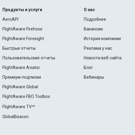
Продукты и услуги
О нас
AeroAPI
Подробнее
FlightAware Firehose
Вакансии
FlightAware Foresight
История компании
Быстрые отчеты
Реклама у нас
Пользовательские отчеты
Новости веб-сайта
FlightAware Aviator
Блог
Премиум-подписки
Вебинары
FlightAware Global
FlightAware FBO Toolbox
FlightAware TV℠
GlobalBeacon