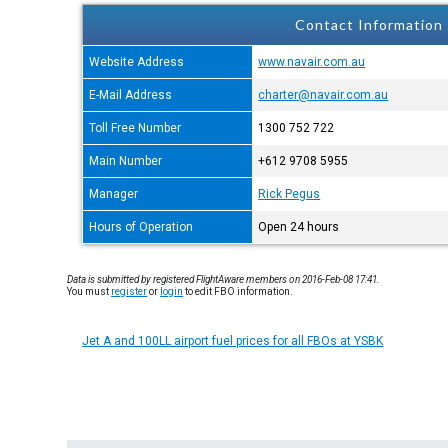
Contact Information
Website Address
www.navair.com.au
E-Mail Address
charter@navair.com.au
Toll Free Number
1300 752 722
Main Number
+612 9708 5955
Manager
Rick Pegus
Hours of Operation
Open 24 hours
Data is submitted by registered FlightAware members on 2016-Feb-08 17:41.
You must
register
or
login
to edit FBO information.
Jet A and 100LL airport fuel prices for all FBOs at YSBK