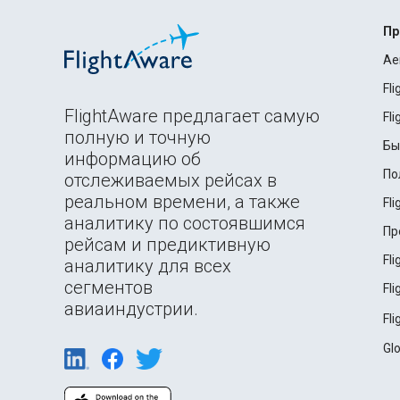
Пр
Ae
Fl
FlightAware предлагает самую
Fl
полную и точную
Бы
информацию об
По
отслеживаемых рейсах в
реальном времени, а также
Fl
аналитику по состоявшимся
Пр
рейсам и предиктивную
Fl
аналитику для всех
сегментов
Fl
авиаиндустрии.
Fl
Gl