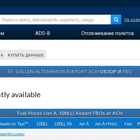
Не знае
ем
ADS-B
Отслеживание полетов
МА
КУПИТЬ ДАННЫЕ
ST. GALLEN-ALTENRHEIN AIRPORT ACH ОБЗОР И FBO
ly available
Fuel Prices (Jet A, 100LL) Airport FBOs at ACH
Ready to Taxi™
100LL
100LL SS
Jet A
Jet A+Prist
Fee
W
etup FBO Location