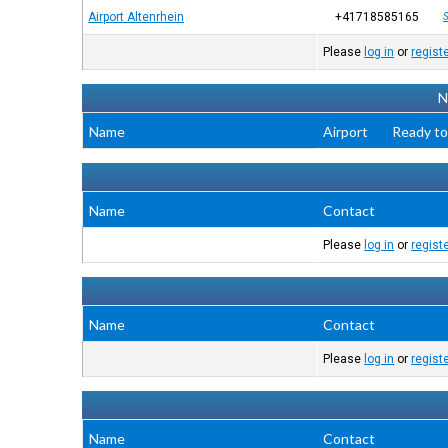
Airport Altenrhein
+41718585165
S
Please
log in
or
regist
N
Name
Airport
Ready to
Name
Contact
Please
log in
or
regist
Name
Contact
Please
log in
or
regist
Name
Contact