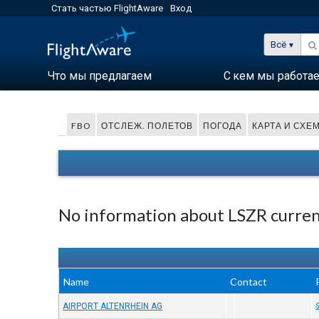
Стать частью FlightAware
Вход
Всё
Что мы предлагаем
С кем мы работа
FBO
ОТСЛЕЖ. ПОЛЕТОВ
ПОГОДА
КАРТА И СХЕ
No information about LSZR current
Name
Contact
AIRPORT ALTENRHEIN AG
S