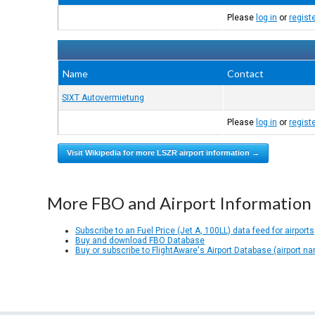
Please
log in
or
regist
Name
Contact
SIXT Autovermietung
Please
log in
or
regist
Visit Wikipedia for more LSZR airport information →
More FBO and Airport Information
Subscribe to an Fuel Price (Jet A, 100LL) data feed for airports
Buy and download FBO Database
Buy or subscribe to FlightAware's Airport Database (airport n