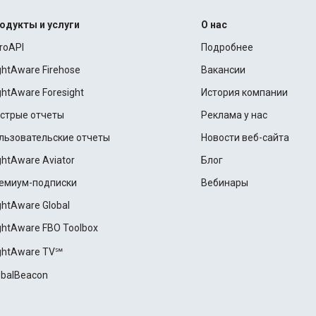
одукты и услуги
О нас
roAPI
Подробнее
ightAware Firehose
Вакансии
ightAware Foresight
История компании
стрые отчеты
Реклама у нас
льзовательские отчеты
Новости веб-сайта
ightAware Aviator
Блог
емиум-подписки
Вебинары
ightAware Global
ightAware FBO Toolbox
ightAware TV℠
obalBeacon