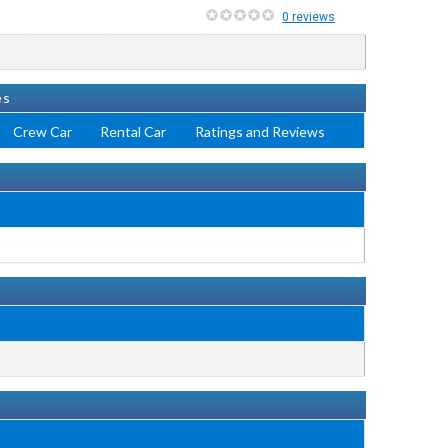
0 reviews
es
Crew Car
Rental Car
Ratings and Reviews