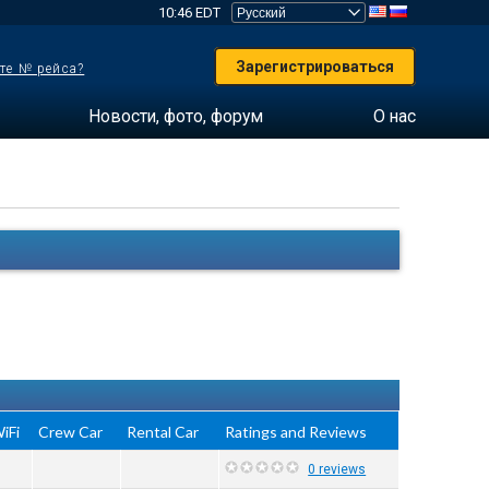
10:46 EDT
Зарегистрироваться
те № рейса?
Новости, фото, форум
О нас
iFi
Crew Car
Rental Car
Ratings and Reviews
0 reviews