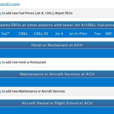
etup FBO Location
er
to add new Fuel Prices (Jet A, 100LL) Airport FBOs.
earby FBOs at other airports with lower Jet A/100LL fuel pric
 Taxi™
100LL
100LL SS
Jet A
Jet A+Prist
Fee
WiFi
Hotel or Restaurant at ACH
er
to add new Hotel or Restaurant.
Maintenance or Aircraft Services at ACH
er
to add new Maintenance or Aircraft Services.
Aircraft Rental or Flight School at ACH