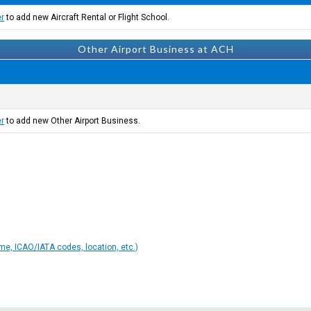
er
to add new Aircraft Rental or Flight School.
Other Airport Business at ACH
er
to add new Other Airport Business.
ame, ICAO/IATA codes, location, etc.)