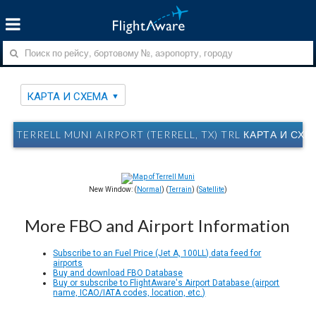
КАРТА И СХЕМА
TERRELL MUNI AIRPORT (TERRELL, TX) TRL КАРТА И СХ
New Window: (
Normal
) (
Terrain
) (
Satellite
)
More FBO and Airport Information
Subscribe to an Fuel Price (Jet A, 100LL) data feed for
airports
Buy and download FBO Database
Buy or subscribe to FlightAware's Airport Database (airport
name, ICAO/IATA codes, location, etc.)