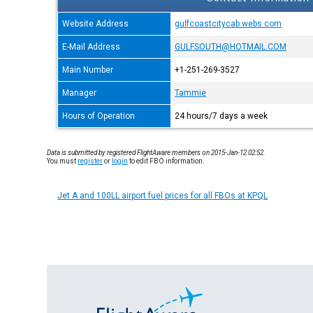
Website Address
gulfcoastcitycab.webs.com
E-Mail Address
GULFSOUTH@HOTMAIL.COM
Main Number
+1-251-269-3527
Manager
Tammie
Hours of Operation
24 hours/7 days a week
Data is submitted by registered FlightAware members on 2015-Jan-12 02:52.
You must
register
or
login
to edit FBO information.
Jet A and 100LL airport fuel prices for all FBOs at KPQL