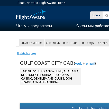
Стать частью FlightAware
Вход
Всё
Что мы предлагаем
С кем мы работа
ОБЗОР И FBO
ОТСЛЕЖ. ПОЛЕТОВ
ПОГОДА
КАРТА
Update this page
GULF COAST CITY CAB
(
web
) (
email
)
TAXI SERVICE TO ANYWHERE, ALABAMA,
MISSISSIPPI,FLORIDA, LOUISIANA,
CASINO, GENTLEMANS CLUBS, DOG
TRACK, ANY ATTRACTIONS
Contact Information