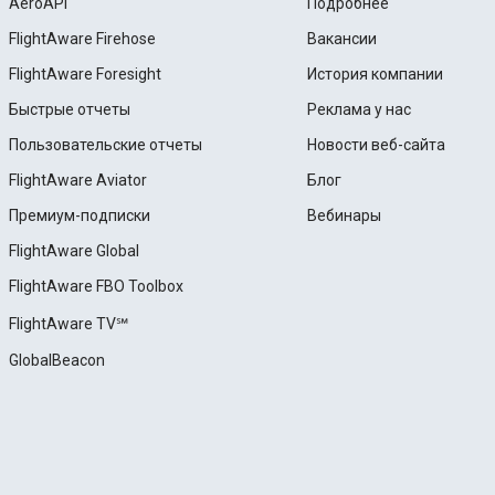
AeroAPI
Подробнее
FlightAware Firehose
Вакансии
FlightAware Foresight
История компании
Быстрые отчеты
Реклама у нас
Пользовательские отчеты
Новости веб-сайта
FlightAware Aviator
Блог
Премиум-подписки
Вебинары
FlightAware Global
FlightAware FBO Toolbox
FlightAware TV℠
GlobalBeacon