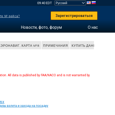
09:40 EDT
Зарегистрироваться
те № рейса?
Новости, фото, форум
О нас
АЭРОНАВИГ. КАРТА VFR
ПРИМЕЧАНИЯ
КУПИТЬ ДАННЫЕ
tion. All data is published by FAA/NACO and is not warranted by
PBX
уры взлета и захода на посадку