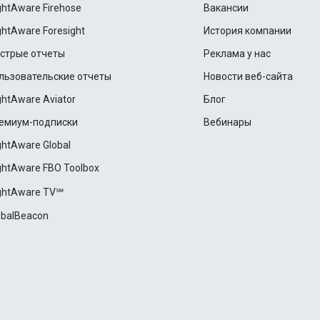
ightAware Firehose
Вакансии
ightAware Foresight
История компании
стрые отчеты
Реклама у нас
льзовательские отчеты
Новости веб-сайта
ightAware Aviator
Блог
емиум-подписки
Вебинары
ightAware Global
ightAware FBO Toolbox
ightAware TV℠
obalBeacon