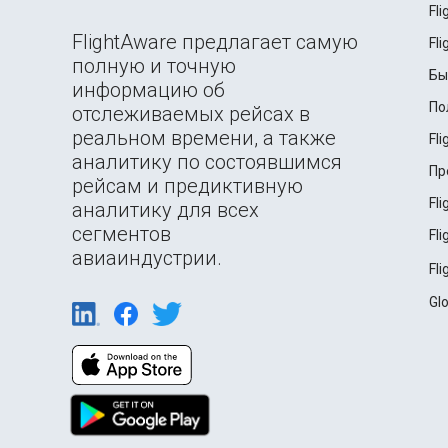
Fl
FlightAware предлагает самую
Fl
полную и точную
Бы
информацию об
По
отслеживаемых рейсах в
реальном времени, а также
Fl
аналитику по состоявшимся
Пр
рейсам и предиктивную
Fl
аналитику для всех
сегментов
Fl
авиаиндустрии.
Fl
Gl