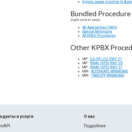
Купить архив полетов (в фай
Bundled Procedure 
(right click to save)
All Approaches (IAPs)
Special Minimums
All KPBX Procedures
Other KPBX Proced
IAP :
ILS OR LOC RWY 27
IAP :
RNAV (GPS) RWY 09
IAP :
RNAV (GPS) RWY 27
MIN :
ALTERNATE MINIMUMS
MIN :
TAKEOFF MINIMUMS
одукты и услуги
О нас
roAPI
Подробнее