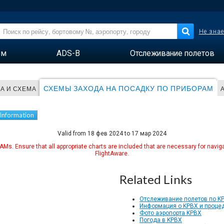
Не знае
ем
ADS-B
Отслеживание полетов
СХЕМЫ ЗАХОДА НА ПОСАДКУ ПО ПРИБОРАМ
ТА И СХЕМА
 Information
Valid from 18 фев 2024 to 17 мар 2024
Ms. Ensure that all appropriate charts are included that are necessary for naviga
FlightAware.
Related Links
Отслеживание полетов по K
Информация о KPBX и процед
Фото аэропорта KPBX
Погода в KPBX