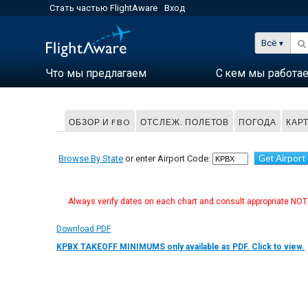
Стать частью FlightAware
Вход
Всё
Что мы предлагаем
С кем мы работа
ОБЗОР И FBO
ОТСЛЕЖ. ПОЛЕТОВ
ПОГОДА
КАР
Get Airport
Browse By State
or enter Airport Code:
Always verify dates on each chart and consult appropriate NOTA
Download PDF
KPBX TAKEOFF MINIMUMS only available as PDF. Click to view.