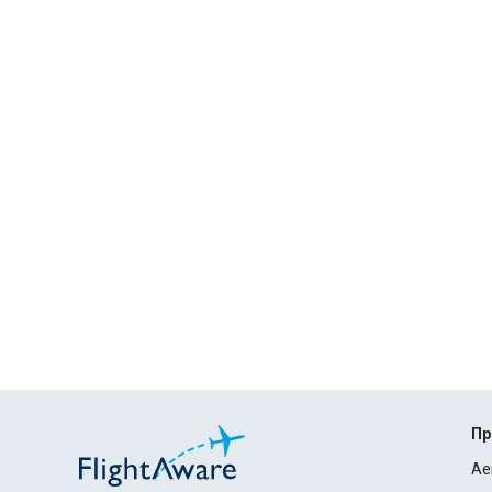
Пр
Ae