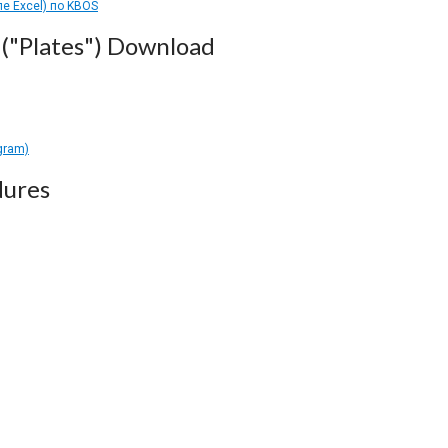
ле Excel) по KBOS
("Plates") Download
gram)
dures