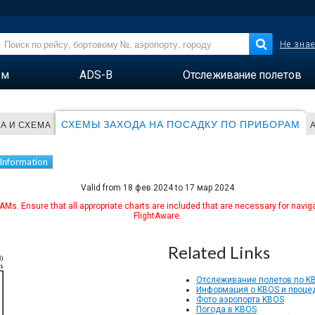
Не знае
ем
ADS-B
Отслеживание полетов
СХЕМЫ ЗАХОДА НА ПОСАДКУ ПО ПРИБОРАМ
ТА И СХЕМА
 Information
Valid from 18 фев 2024 to 17 мар 2024
Ms. Ensure that all appropriate charts are included that are necessary for naviga
FlightAware.
Related Links
Отслеживание полетов по K
Информация о KBOS и процед
Фото аэропорта KBOS
Погода в KBOS