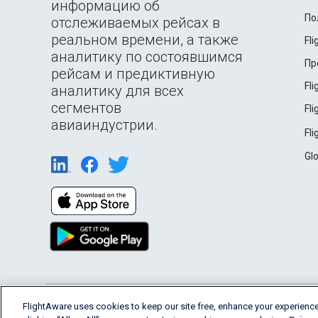
информацию об
По
отслеживаемых рейсах в
реальном времени, а также
Fl
аналитику по состоявшимся
Пр
рейсам и предиктивную
Fl
аналитику для всех
сегментов
Fl
авиаиндустрии.
Fl
Gl
English (USA)
FlightAware uses cookies to keep our site free, enhance your experience
2026 FlightAware
Terms of Use
Privacy