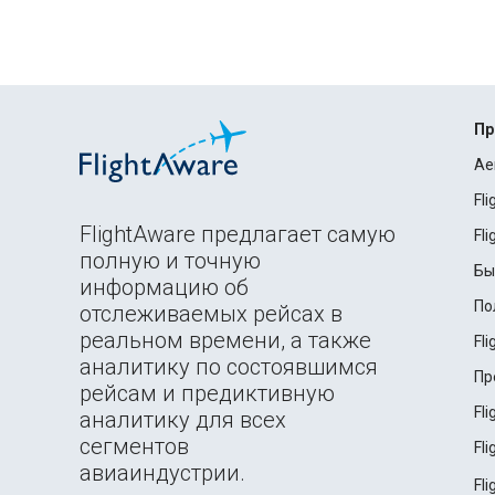
Пр
Ae
Fl
FlightAware предлагает самую
Fl
полную и точную
Бы
информацию об
По
отслеживаемых рейсах в
реальном времени, а также
Fl
аналитику по состоявшимся
Пр
рейсам и предиктивную
Fl
аналитику для всех
сегментов
Fl
авиаиндустрии.
Fl