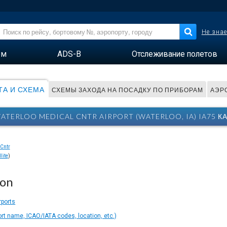
Не знае
ем
ADS-B
Отслеживание полетов
ТА И СХЕМА
СХЕМЫ ЗАХОДА НА ПОСАДКУ ПО ПРИБОРАМ
АЭРО
TERLOO MEDICAL CNTR AIRPORT (WATERLOO, IA) IA75 К
lite
)
ion
rports
ort name, ICAO/IATA codes, location, etc.)