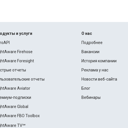
одукты и услуги
О нас
roAPI
Подробнее
ightAware Firehose
Вакансии
ightAware Foresight
История компании
стрые отчеты
Реклама у нас
льзовательские отчеты
Новости веб-сайта
ightAware Aviator
Блог
емиум-подписки
Вебинары
ightAware Global
ightAware FBO Toolbox
ightAware TV℠