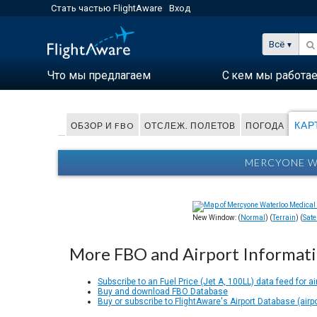
Стать частью FlightAware
Вход
Всё
Что мы предлагаем
С кем мы работа
КАР
ОБЗОР И FBO
ОТСЛЕЖ. ПОЛЕТОВ
ПОГОДА
MERCYONE WA
New Window: (
Normal
) (
Terrain
) (
Satel
More FBO and Airport Informat
Subscribe to an Fuel Price (Jet A, 100LL) data feed for ai
Buy and download FBO Database
Buy or subscribe to FlightAware's Airport Database (airp