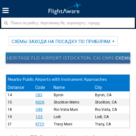
СХЕМЫ ЗАХОДА НА ПОСАДКУ ПО ПРИБОРАМ
HERITAGE FLD AIRPORT (STOCKTON, CA) CN95 СХЕМЫ
Nearby Public Airports with Instrument Approaches
Distance
Code
Name
City
14
C83
Byron
Byron, CA
15
KSCK
Stockton Metro
Stockton, CA
18
O88
Rio Vista Muni
Rio Vista, CA
19
1O3
Lodi
Lodi, CA
21
KTCY
Tracy Muni
Tracy, CA