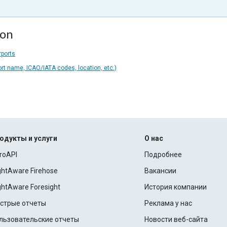
ion
rports
ort name, ICAO/IATA codes, location, etc.)
одукты и услуги
О нас
roAPI
Подробнее
ightAware Firehose
Вакансии
ightAware Foresight
История компании
стрые отчеты
Реклама у нас
льзовательские отчеты
Новости веб-сайта