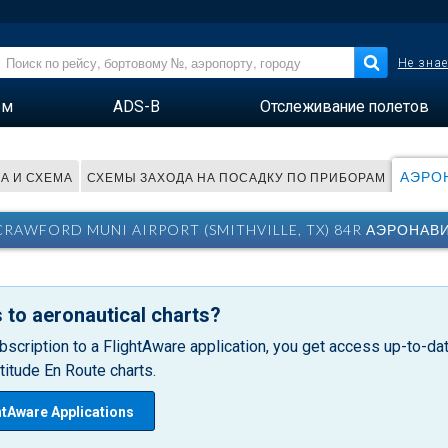
Не знае
ем
ADS-B
Отслеживание полетов
АЭРОН
ТА И СХЕМА
СХЕМЫ ЗАХОДА НА ПОСАДКУ ПО ПРИБОРАМ
CRAWFORD MUNI AIRPORT (SMITHVILLE, TX) 84R АЭРОНАВИ
 to aeronautical charts?
bscription to a FlightAware application, you get access up-to-date
itude En Route charts.
htAware Applications