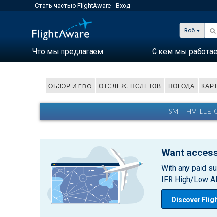
Стать частью FlightAware
Вход
Всё
Что мы предлагаем
С кем мы работа
ОБЗОР И FBO
ОТСЛЕЖ. ПОЛЕТОВ
ПОГОДА
КАР
SMITHVILLE 
Want access
With any paid su
IFR High/Low Alt
Discover Flig