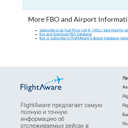
More FBO and Airport Informat
Subscribe to an Fuel Price (Jet A, 100LL) data feed for ai
Buy and download FBO Database
Buy or subscribe to FlightAware's Airport Database (airp
Пр
Ae
Fl
FlightAware предлагает самую
Fl
полную и точную
Бы
информацию об
По
отслеживаемых рейсах в