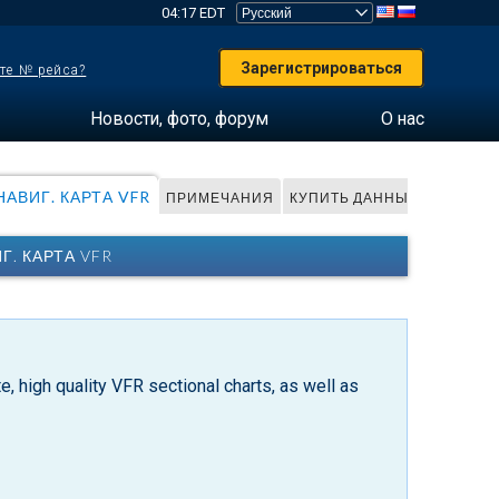
04:17 EDT
Зарегистрироваться
те № рейса?
Новости, фото, форум
О нас
АВИГ. КАРТА VFR
ПРИМЕЧАНИЯ
КУПИТЬ ДАННЫЕ
Г. КАРТА VFR
, high quality VFR sectional charts, as well as