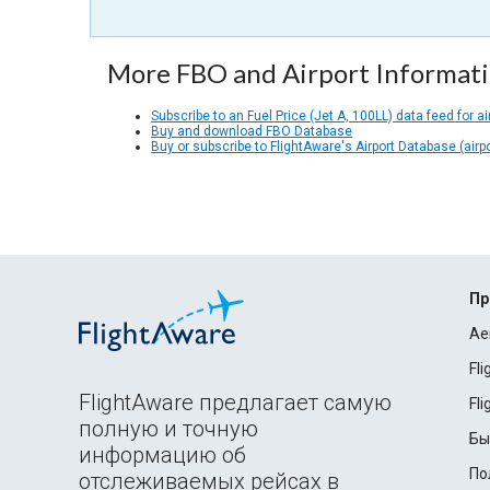
More FBO and Airport Informat
Subscribe to an Fuel Price (Jet A, 100LL) data feed for ai
Buy and download FBO Database
Buy or subscribe to FlightAware's Airport Database (airp
Пр
Ae
Fl
FlightAware предлагает самую
Fl
полную и точную
Бы
информацию об
По
отслеживаемых рейсах в