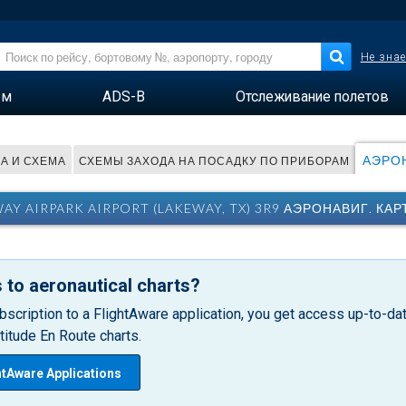
Не знае
ем
ADS-B
Отслеживание полетов
АЭРОН
ТА И СХЕМА
СХЕМЫ ЗАХОДА НА ПОСАДКУ ПО ПРИБОРАМ
AY AIRPARK AIRPORT (LAKEWAY, TX) 3R9 АЭРОНАВИГ. КАР
 to aeronautical charts?
bscription to a FlightAware application, you get access up-to-date
itude En Route charts.
htAware Applications