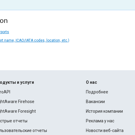
ion
rports
ort name, ICAO/IATA codes, location, etc.)
одукты и услуги
О нас
roAPI
Подробнее
ightAware Firehose
Вакансии
ightAware Foresight
История компании
стрые отчеты
Реклама у нас
льзовательские отчеты
Новости веб-сайта