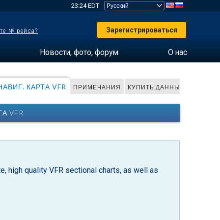
23:24 EDT
Зарегистрироваться
те № рейса?
Новости, фото, форум
О нас
АВИГ. КАРТА VFR
ПРИМЕЧАНИЯ
КУПИТЬ ДАННЫЕ
ТА VFR
, high quality VFR sectional charts, as well as