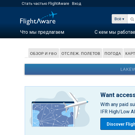
Стать частью FlightAware
Вход
Всё
Что мы предлагаем
С кем мы работа
ОБЗОР И FBO
ОТСЛЕЖ. ПОЛЕТОВ
ПОГОДА
КАР
LAKEW
Want access
With any paid su
IFR High/Low Alt
Discover Flig