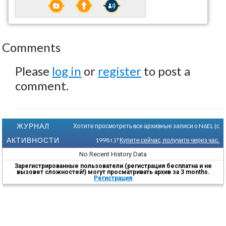
Comments
Please
log in
or
register
to post a
comment.
ЖУРНАЛ
Хотите просмотреть все архивные записи о N6EL (с
АКТИВНОСТИ
1998 г.)?
Купите сейчас, получите через час.
No Recent History Data
Зарегистрированные пользователи (регистрация бесплатна и не
вызовет сложностей!) могут просматривать архив за 3 months.
Регистрация