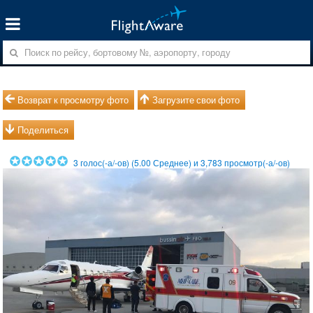
Возврат к просмотру фото
Загрузите свои фото
Поделиться
3
голос(-а/-ов) (
5.00
Среднее) и
3,783
просмотр(-а/-ов)