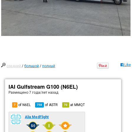
Like
средний
/
большой
/
полный
IAI Gulfstream G100 (N6EL)
Размещено
7 года/лет назад
of N6EL
of
ASTR
at
MMQT
7
758
70
Alia MedFlight