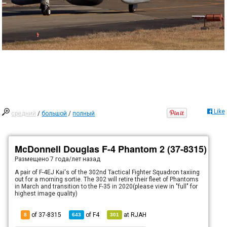
Like
средний
/
большой
/
полный
McDonnell Douglas F-4 Phantom 2 (37-8315)
Размещено
7 года/лет назад
A pair of F-4EJ Kai's of the 302nd Tactical Fighter Squadron taxiing
out for a morning sortie. The 302 will retire their fleet of Phantoms
in March and transition to the F-35 in 2020(please view in "full" for
highest image quality)
of 37-8315
of
F4
at
RJAH
8
643
301