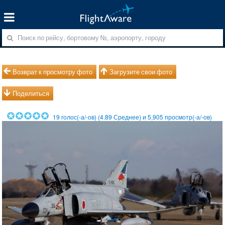
Возврат к просмотру фото
Загрузите свои фото
Поделиться
19
голос(-а/-ов) (
4.89
Среднее) и
5,905
просмотр(-а/-ов)