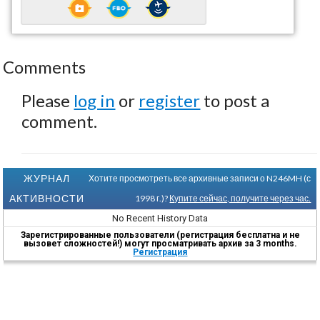
Comments
Please
log in
or
register
to post a
comment.
ЖУРНАЛ
Хотите просмотреть все архивные записи о N246MH (с
АКТИВНОСТИ
1998 г.)?
Купите сейчас, получите через час.
No Recent History Data
Зарегистрированные пользователи (регистрация бесплатна и не
вызовет сложностей!) могут просматривать архив за 3 months.
Регистрация