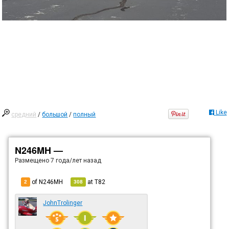
Like
средний
/
большой
/
полный
N246MH —
Размещено
7 года/лет назад
of N246MH
at
T82
2
308
JohnTrolinger