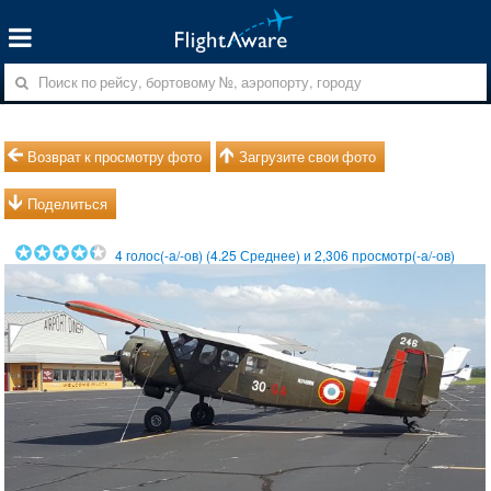
Возврат к просмотру фото
Загрузите свои фото
Поделиться
4
голос(-а/-ов) (
4.25
Среднее) и
2,306
просмотр(-а/-ов)