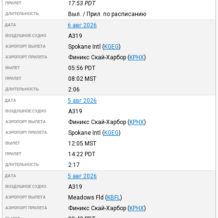
17:53
PDT
ПРИЛЕТ
Выл. / Прил. по расписанию
ДЛИТЕЛЬНОСТЬ
6 авг 2026
ДАТА
A319
ВОЗДУШНОЕ СУДНО
Spokane Intl
(
KGEG
)
АЭРОПОРТ ВЫЛЕТА
Финикс Скай-Харбор
(
KPHX
)
АЭРОПОРТ ПРИЛЕТА
05:56
PDT
ВЫЛЕТ
08:02
MST
ПРИЛЕТ
2:06
ДЛИТЕЛЬНОСТЬ
5 авг 2026
ДАТА
A319
ВОЗДУШНОЕ СУДНО
Финикс Скай-Харбор
(
KPHX
)
АЭРОПОРТ ВЫЛЕТА
Spokane Intl
(
KGEG
)
АЭРОПОРТ ПРИЛЕТА
12:05
MST
ВЫЛЕТ
14:22
PDT
ПРИЛЕТ
2:17
ДЛИТЕЛЬНОСТЬ
5 авг 2026
ДАТА
A319
ВОЗДУШНОЕ СУДНО
Meadows Fld
(
KBFL
)
АЭРОПОРТ ВЫЛЕТА
Финикс Скай-Харбор
(
KPHX
)
АЭРОПОРТ ПРИЛЕТА