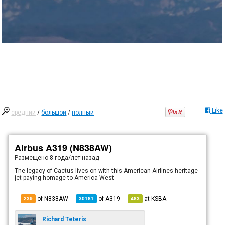
Like
средний
/
большой
/
полный
Airbus A319 (N838AW)
Размещено
8 года/лет назад
The legacy of Cactus lives on with this American Airlines heritage
jet paying homage to America West
of N838AW
of
A319
at
KSBA
239
30161
463
Richard Teteris