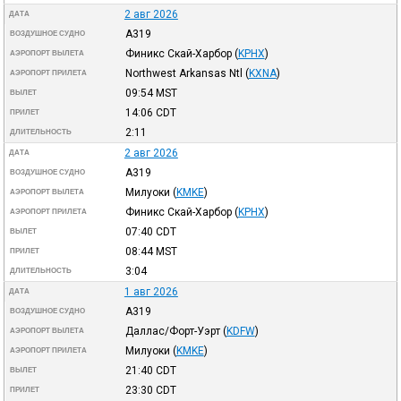
2 авг 2026
ДАТА
A319
ВОЗДУШНОЕ СУДНО
Финикс Скай-Харбор
(
KPHX
)
АЭРОПОРТ ВЫЛЕТА
Northwest Arkansas Ntl
(
KXNA
)
АЭРОПОРТ ПРИЛЕТА
09:54
MST
ВЫЛЕТ
14:06
CDT
ПРИЛЕТ
2:11
ДЛИТЕЛЬНОСТЬ
2 авг 2026
ДАТА
A319
ВОЗДУШНОЕ СУДНО
Милуоки
(
KMKE
)
АЭРОПОРТ ВЫЛЕТА
Финикс Скай-Харбор
(
KPHX
)
АЭРОПОРТ ПРИЛЕТА
07:40
CDT
ВЫЛЕТ
08:44
MST
ПРИЛЕТ
3:04
ДЛИТЕЛЬНОСТЬ
1 авг 2026
ДАТА
A319
ВОЗДУШНОЕ СУДНО
Даллас/Форт-Уэрт
(
KDFW
)
АЭРОПОРТ ВЫЛЕТА
Милуоки
(
KMKE
)
АЭРОПОРТ ПРИЛЕТА
21:40
CDT
ВЫЛЕТ
23:30
CDT
ПРИЛЕТ