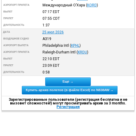
Международный О’Хара
(
KORD
)
АЭРОПОРТ ПРИЛЕТА
07:17
EDT
ВЫЛЕТ
07:55
CDT
ПРИЛЕТ
1:37
ДЛИТЕЛЬНОСТЬ
25 июл 2026
ДАТА
A319
ВОЗДУШНОЕ СУДНО
Philadelphia Intl
(
KPHL
)
АЭРОПОРТ ВЫЛЕТА
Raleigh-Durham Intl
(
KRDU
)
АЭРОПОРТ ПРИЛЕТА
22:10
EDT
ВЫЛЕТ
23:09
EDT
ПРИЛЕТ
0:58
ДЛИТЕЛЬНОСТЬ
Ещё →
Купить архив полетов (в файле Excel) по N838AW →
Зарегистрированные пользователи (регистрация бесплатна и не
вызовет сложностей!) могут просматривать архив за 3 months.
Регистрация