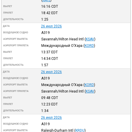
16:16
CDT
ВЫЛЕТ
18:42
EDT
ПРИЛЕТ
1:25
ДЛИТЕЛЬНОСТЬ
26 июл 2026
ДАТА
A319
ВОЗДУШНОЕ СУДНО
Savannah/Hilton Head Intl
(
KSAV
)
АЭРОПОРТ ВЫЛЕТА
Международный О’Хара
(
KORD
)
АЭРОПОРТ ПРИЛЕТА
13:37
EDT
ВЫЛЕТ
14:34
CDT
ПРИЛЕТ
1:57
ДЛИТЕЛЬНОСТЬ
26 июл 2026
ДАТА
A319
ВОЗДУШНОЕ СУДНО
Международный О’Хара
(
KORD
)
АЭРОПОРТ ВЫЛЕТА
Savannah/Hilton Head Intl
(
KSAV
)
АЭРОПОРТ ПРИЛЕТА
09:48
CDT
ВЫЛЕТ
12:23
EDT
ПРИЛЕТ
1:34
ДЛИТЕЛЬНОСТЬ
26 июл 2026
ДАТА
A319
ВОЗДУШНОЕ СУДНО
Raleigh-Durham Intl
(
KRDU
)
АЭРОПОРТ ВЫЛЕТА