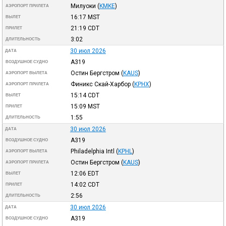
Милуоки
(
KMKE
)
АЭРОПОРТ ПРИЛЕТА
16:17
MST
ВЫЛЕТ
21:19
CDT
ПРИЛЕТ
3:02
ДЛИТЕЛЬНОСТЬ
30 июл 2026
ДАТА
A319
ВОЗДУШНОЕ СУДНО
Остин Бергстром
(
KAUS
)
АЭРОПОРТ ВЫЛЕТА
Финикс Скай-Харбор
(
KPHX
)
АЭРОПОРТ ПРИЛЕТА
15:14
CDT
ВЫЛЕТ
15:09
MST
ПРИЛЕТ
1:55
ДЛИТЕЛЬНОСТЬ
30 июл 2026
ДАТА
A319
ВОЗДУШНОЕ СУДНО
Philadelphia Intl
(
KPHL
)
АЭРОПОРТ ВЫЛЕТА
Остин Бергстром
(
KAUS
)
АЭРОПОРТ ПРИЛЕТА
12:06
EDT
ВЫЛЕТ
14:02
CDT
ПРИЛЕТ
2:56
ДЛИТЕЛЬНОСТЬ
30 июл 2026
ДАТА
A319
ВОЗДУШНОЕ СУДНО