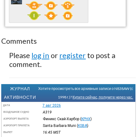
Comments
Please
log in
or
register
to post a
comment.
ЖУРНАЛ
Хотите просмотреть все архивные записи о N838AW (с
АКТИВНОСТИ
1998 г.)?
Купите сейчас, получите через час.
7 авг 2026
ДАТА
A319
ВОЗДУШНОЕ СУДНО
Финикс Скай-Харбор
(
KPHX
)
АЭРОПОРТ ВЫЛЕТА
Santa Barbara Muni
(
KSBA
)
АЭРОПОРТ ПРИЛЕТА
16:45
MST
ВЫЛЕТ