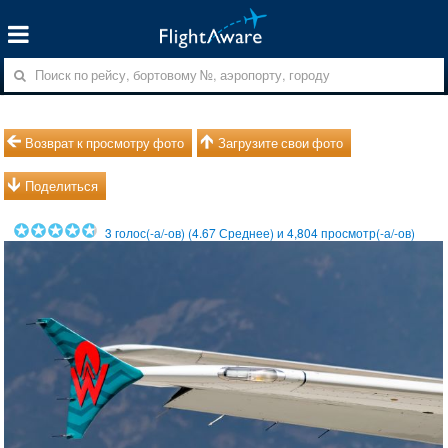
Возврат к просмотру фото
Загрузите свои фото
Поделиться
3
голос(-а/-ов) (
4.67
Среднее) и
4,804
просмотр(-а/-ов)