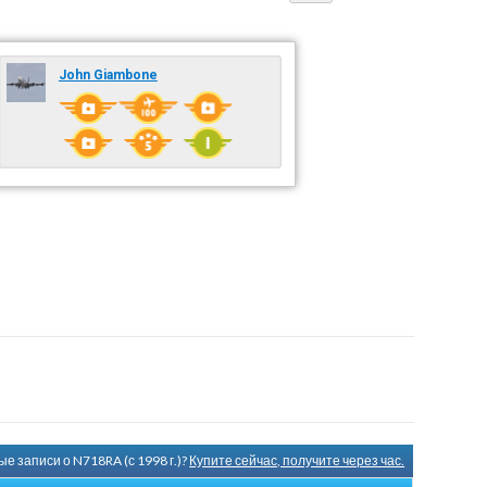
John Giambone
е записи о N718RA (с 1998 г.)?
Купите сейчас, получите через час.