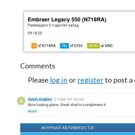
Embraer Legacy 550 (N718RA)
Размещено
5 года/лет назад
09-18-20
of N718RA
of
E550
at
KIND
4
701
10731
Comments
Please
log in
or
register
to post a
Gavin Hughes
5 года/лет назад
Nice looking plane. Great shot to compliment it.
Report
ЖУРНАЛ АКТИВНОСТИ