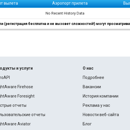
рт вылета
Аэропорт прилета
Вы
No Recent History Data
 (регистрация бесплатна и не вызовет сложностей!) могут просматриват
одукты и услуги
О нас
roAPI
Подробнее
ightAware Firehose
Вакансии
ightAware Foresight
История компании
стрые отчеты
Реклама у нас
льзовательские отчеты
Новости веб-сайта
ightAware Aviator
Блог