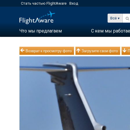
Стать частью FlightAware
Вход
Всё
Что мы предлагаем
С кем мы работа
Возврат к просмотру фото
Загрузите свои фото
П