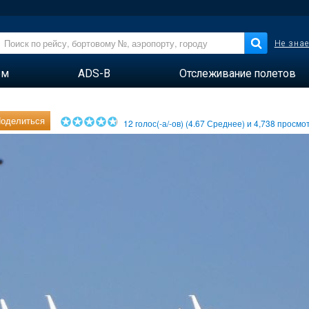
Не знае
ем
ADS-B
Отслеживание полетов
оделиться
12
голос(-а/-ов) (
4.67
Среднее) и
4,738
просмот