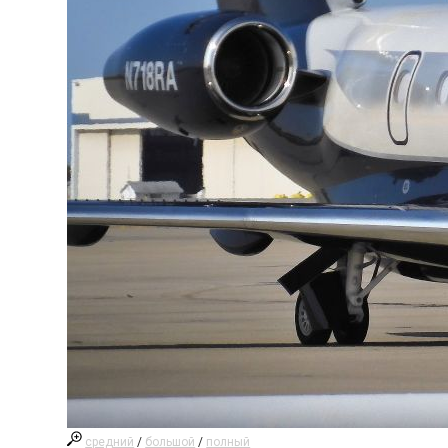
средний
/
большой
/
полный