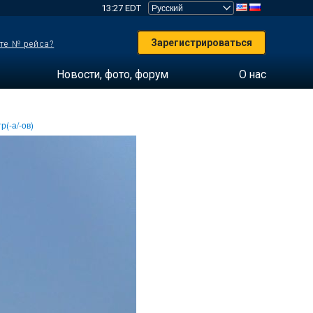
13:27 EDT
Зарегистрироваться
те № рейса?
Новости, фото, форум
О нас
р(-а/-ов)