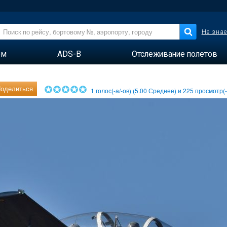
Не знае
ем
ADS-B
Отслеживание полетов
оделиться
1
голос(-а/-ов) (
5.00
Среднее) и
225
просмотр(-