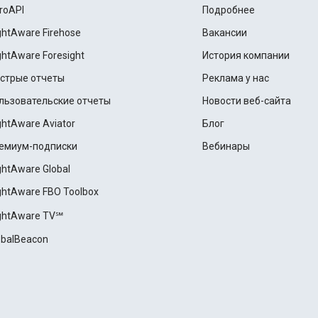
roAPI
Подробнее
ightAware Firehose
Вакансии
ightAware Foresight
История компании
стрые отчеты
Реклама у нас
льзовательские отчеты
Новости веб-сайта
ightAware Aviator
Блог
емиум-подписки
Вебинары
ightAware Global
ightAware FBO Toolbox
ightAware TV℠
obalBeacon