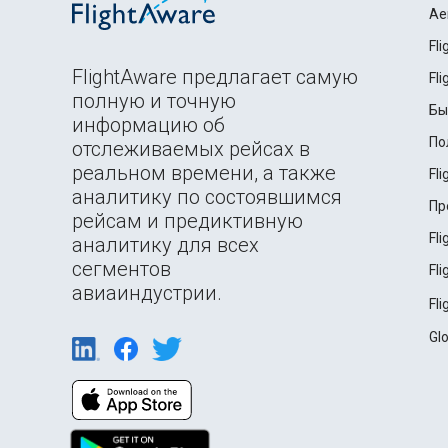
Ae
Fl
FlightAware предлагает самую
Fl
полную и точную
Бы
информацию об
По
отслеживаемых рейсах в
реальном времени, а также
Fl
аналитику по состоявшимся
Пр
рейсам и предиктивную
Fl
аналитику для всех
сегментов
Fl
авиаиндустрии.
Fl
Gl