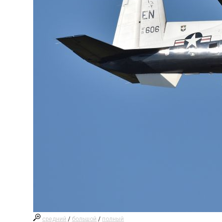
средний
/
большой
/
полный