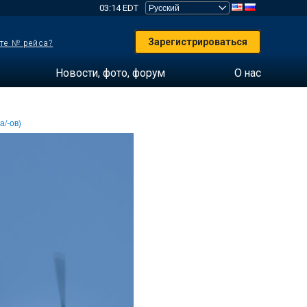
03:14 EDT
Зарегистрироваться
те № рейса?
Новости, фото, форум
О нас
а/-ов)