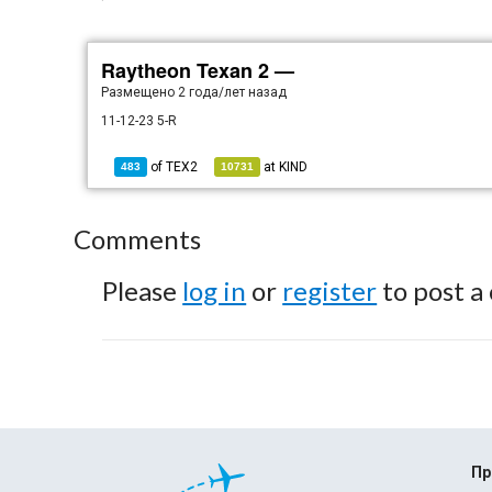
Raytheon Texan 2 —
Размещено
2 года/лет назад
11-12-23 5-R
of
TEX2
at
KIND
483
10731
Comments
Please
log in
or
register
to post a
Пр