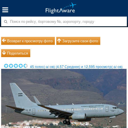
Возврат к просмотру фото
Загрузите свои фото
Поделиться
45
голос(-а/-ов) (
4.57
Среднее) и
12,595
просмотр(-а/-ов)