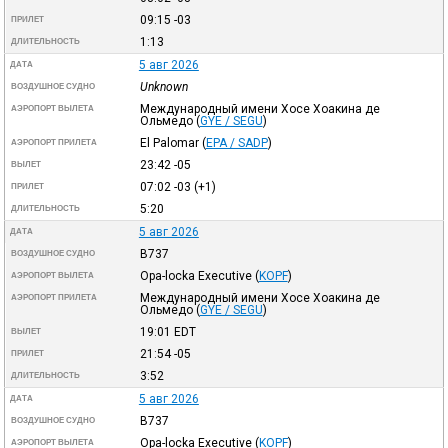
09:15
-03
ПРИЛЕТ
1:13
ДЛИТЕЛЬНОСТЬ
5 авг 2026
ДАТА
Unknown
ВОЗДУШНОЕ СУДНО
Международный имени Хосе Хоакина де
АЭРОПОРТ ВЫЛЕТА
Ольмедо
(
GYE / SEGU
)
El Palomar
(
EPA / SADP
)
АЭРОПОРТ ПРИЛЕТА
23:42
-05
ВЫЛЕТ
07:02
-03
(+1)
ПРИЛЕТ
5:20
ДЛИТЕЛЬНОСТЬ
5 авг 2026
ДАТА
B737
ВОЗДУШНОЕ СУДНО
Opa-locka Executive
(
KOPF
)
АЭРОПОРТ ВЫЛЕТА
Международный имени Хосе Хоакина де
АЭРОПОРТ ПРИЛЕТА
Ольмедо
(
GYE / SEGU
)
19:01
EDT
ВЫЛЕТ
21:54
-05
ПРИЛЕТ
3:52
ДЛИТЕЛЬНОСТЬ
5 авг 2026
ДАТА
B737
ВОЗДУШНОЕ СУДНО
Opa-locka Executive
(
KOPF
)
АЭРОПОРТ ВЫЛЕТА