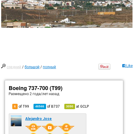
Like
средний
/
большой
/
полный
Boeing 737-700 (T99)
Размещено
2 года/лет назад
of T99
of
B737
at
GCLP
6
46946
3090
Alejandro Jose