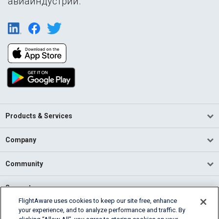
авиаиндустрии.
Products & Services
Company
Community
Support
FlightAware uses cookies to keep our site free, enhance
your experience, and to analyze performance and traffic. By
English (USA)