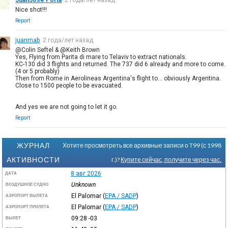
Nice shot!!!
Report
juanmab
2 года/лет назад
@Colin Seftel & @Keith Brown
Yes, Flying from Parita di mare to Telaviv to extract nationals.
KC-130 did 3 flights and returned. The 737 did 6 already and more to come.
(4 or 5 probably)
Then from Rome in Aerolineas Argentina's flight to... obviously Argentina.
Close to 1500 people to be evacuated.
And yes we are not going to let it go.
Report
ЖУРНАЛ
Хотите просмотреть все архивные записи о T99 (с 1998
АКТИВНОСТИ
г.)?
Купите сейчас, получите через час.
8 авг 2026
ДАТА
Unknown
ВОЗДУШНОЕ СУДНО
El Palomar
(
EPA / SADP
)
АЭРОПОРТ ВЫЛЕТА
El Palomar
(
EPA / SADP
)
АЭРОПОРТ ПРИЛЕТА
09:28
-03
ВЫЛЕТ