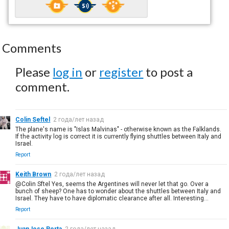
Comments
Please
log in
or
register
to post a
comment.
Colin Seftel
2 года/лет назад
The plane's name is "Islas Malvinas" - otherwise known as the Falklands.
If the activity log is correct it is currently flying shuttles between Italy and
Israel.
Report
Keith Brown
2 года/лет назад
@Colin Sftel Yes, seems the Argentines will never let that go. Over a
bunch of sheep? One has to wonder about the shuttles between Italy and
Israel. They have to have diplomatic clearance after all. Interesting...
Report
JuanJose Porta
2 года/лет назад