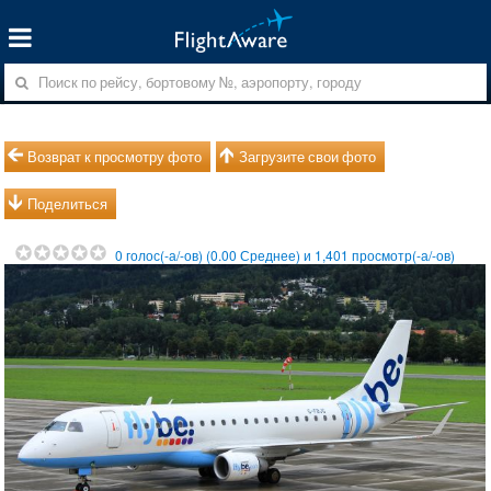
Возврат к просмотру фото
Загрузите свои фото
Поделиться
0
голос(-а/-ов) (
0.00
Среднее) и
1,401
просмотр(-а/-ов)