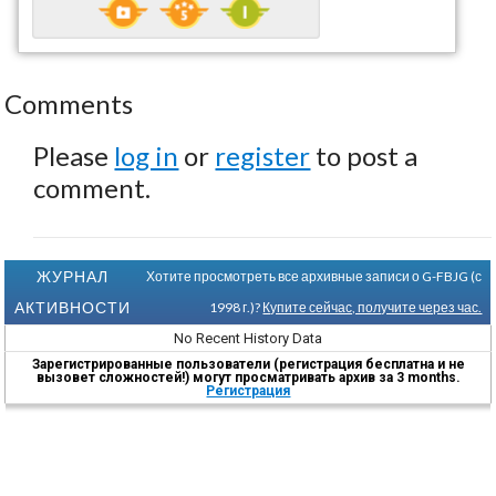
Comments
Please
log in
or
register
to post a
comment.
ЖУРНАЛ
Хотите просмотреть все архивные записи о G-FBJG (с
АКТИВНОСТИ
1998 г.)?
Купите сейчас, получите через час.
No Recent History Data
Зарегистрированные пользователи (регистрация бесплатна и не
вызовет сложностей!) могут просматривать архив за 3 months.
Регистрация