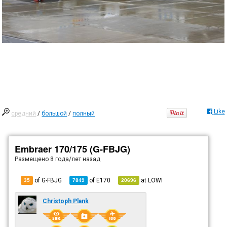
Like
средний
/
большой
/
полный
Embraer 170/175 (G-FBJG)
Размещено
8 года/лет назад
of G-FBJG
of
E170
at
LOWI
35
7849
20696
Christoph Plank