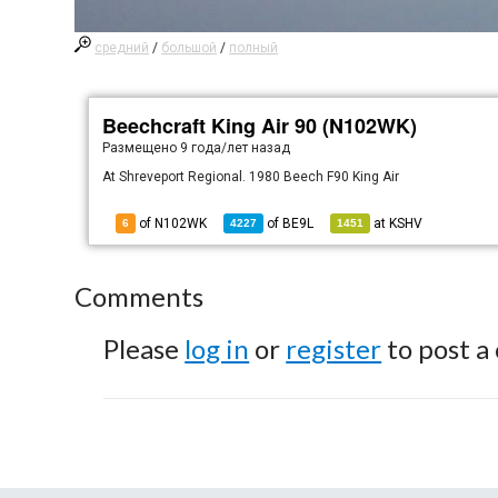
средний
/
большой
/
полный
Beechcraft King Air 90 (N102WK)
Размещено
9 года/лет назад
At Shreveport Regional. 1980 Beech F90 King Air
of N102WK
of
BE9L
at
KSHV
6
4227
1451
Comments
Please
log in
or
register
to post a