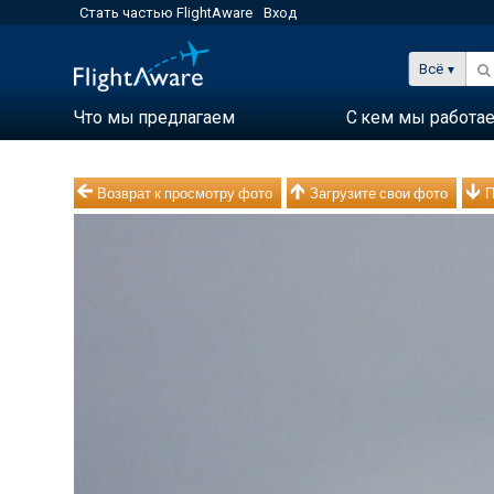
Стать частью FlightAware
Вход
Всё
Что мы предлагаем
С кем мы работа
Возврат к просмотру фото
Загрузите свои фото
П