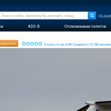
Не знае
ем
ADS-B
Отслеживание полетов
оделиться
9
голос(-а/-ов) (
4.89
Среднее) и
10,782
просмот