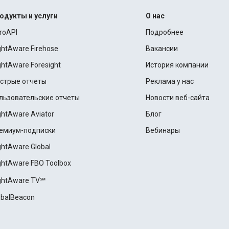
одукты и услуги
О нас
roAPI
Подробнее
ightAware Firehose
Вакансии
ightAware Foresight
История компании
стрые отчеты
Реклама у нас
льзовательские отчеты
Новости веб-сайта
ightAware Aviator
Блог
емиум-подписки
Вебинары
ightAware Global
ightAware FBO Toolbox
ightAware TV℠
obalBeacon