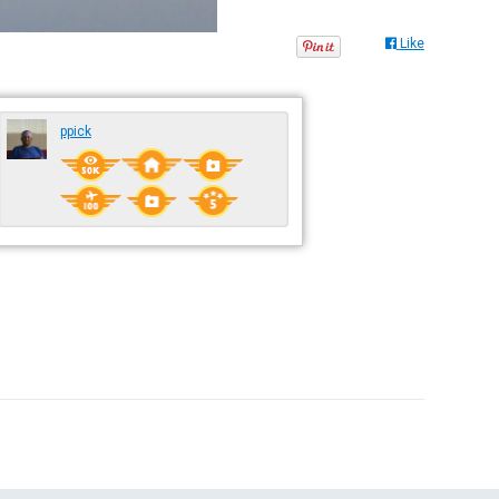
Like
ppick