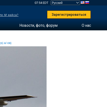
07:54 EDT
Зарегистрироваться
те № рейса?
Новости, фото, форум
О нас
р(-а/-ов)