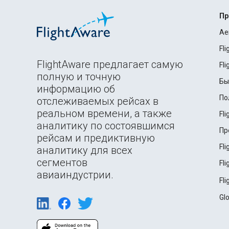
Пр
Ae
Fl
FlightAware предлагает самую
Fl
полную и точную
Бы
информацию об
По
отслеживаемых рейсах в
реальном времени, а также
Fl
аналитику по состоявшимся
Пр
рейсам и предиктивную
Fl
аналитику для всех
сегментов
Fl
авиаиндустрии.
Fl
Gl