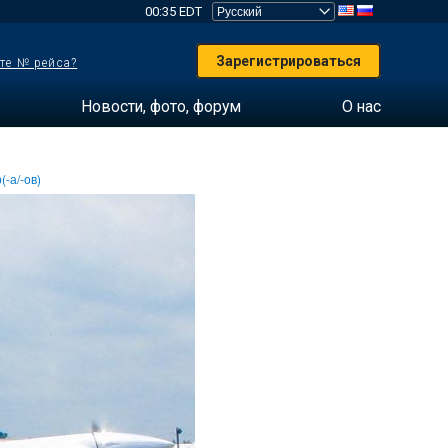
00:35 EDT
Зарегистрироваться
те № рейса?
Новости, фото, форум
О нас
(-а/-ов)