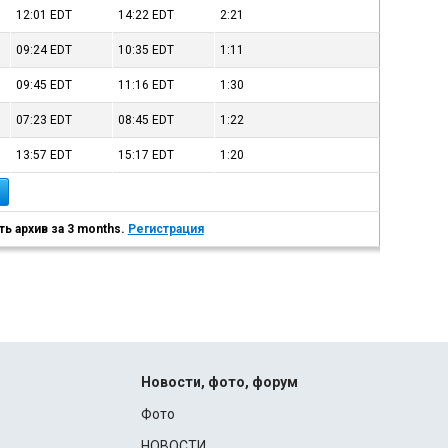
12:01
EDT
14:22
EDT
2:21
09:24
EDT
10:35
EDT
1:11
09:45
EDT
11:16
EDT
1:30
07:23
EDT
08:45
EDT
1:22
13:57
EDT
15:17
EDT
1:20
ь архив за 3 months.
Регистрация
Новости, фото, форум
Фото
НОВОСТИ