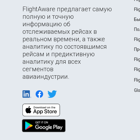
FlightAware предлагает самую
Fl
полную и точную
Бы
информацию об
По
отслеживаемых рейсах в
реальном времени, а также
Fl
аналитику по состоявшимся
Пр
рейсам и предиктивную
Fl
аналитику для всех
сегментов
Fl
авиаиндустрии.
Fl
Gl