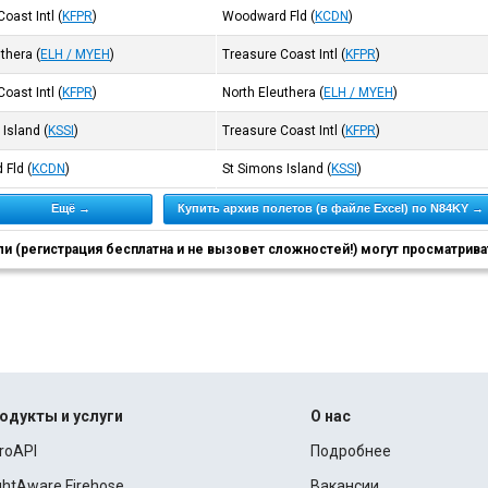
oast Intl
(
KFPR
)
Woodward Fld
(
KCDN
)
uthera
(
ELH / MYEH
)
Treasure Coast Intl
(
KFPR
)
oast Intl
(
KFPR
)
North Eleuthera
(
ELH / MYEH
)
 Island
(
KSSI
)
Treasure Coast Intl
(
KFPR
)
 Fld
(
KCDN
)
St Simons Island
(
KSSI
)
Ещё →
Купить архив полетов (в файле Excel) по N84KY →
 (регистрация бесплатна и не вызовет сложностей!) могут просматриват
одукты и услуги
О нас
roAPI
Подробнее
ightAware Firehose
Вакансии