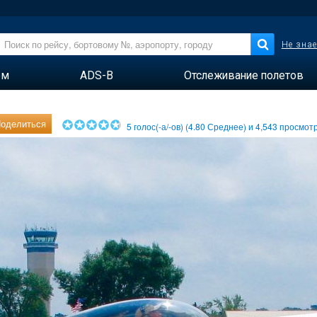
Не знае
ем
ADS-B
Отслеживание полетов
оделиться
5
голос(-а/-ов) (
4.80
Среднее) и
4,543
просмотр