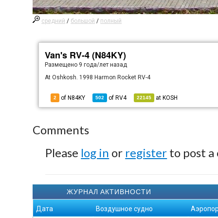
средний
/
большой
/
полный
Van's RV-4 (N84KY)
Размещено
9 года/лет назад
At Oshkosh. 1998 Harmon Rocket RV-4
of N84KY
of
RV4
at
KOSH
2
502
22145
Comments
Please
log in
or
register
to post a
ЖУРНАЛ АКТИВНОСТИ
Дата
Воздушное судно
Аэропор