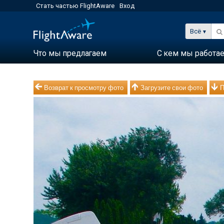
Стать частью FlightAware
Вход
Всё
Что мы предлагаем
С кем мы работа
Возврат к просмотру фото
Загрузите свои фото
П