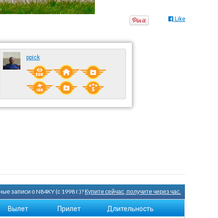
Like
ppick
ые записи о N84KY (с 1998 г.)?
Купите сейчас, получите через час.
Вылет
Прилет
Длительность