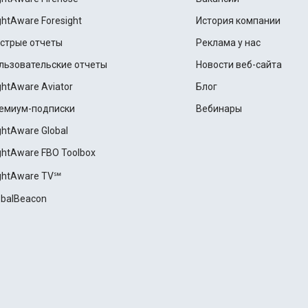
ightAware Foresight
История компании
стрые отчеты
Реклама у нас
льзовательские отчеты
Новости веб-сайта
ightAware Aviator
Блог
емиум-подписки
Вебинары
ightAware Global
ightAware FBO Toolbox
ightAware TV℠
obalBeacon