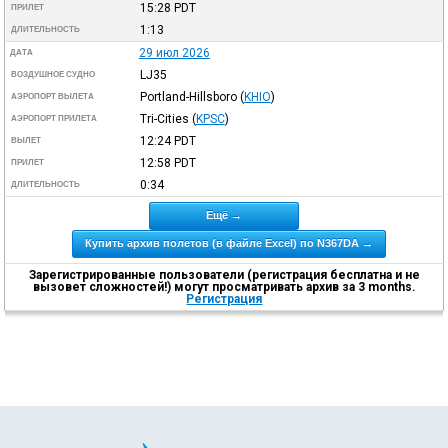
15:28
PDT
ПРИЛЕТ
1:13
ДЛИТЕЛЬНОСТЬ
29 июл 2026
ДАТА
LJ35
ВОЗДУШНОЕ СУДНО
Portland-Hillsboro
(
KHIO
)
АЭРОПОРТ ВЫЛЕТА
Tri-Cities
(
KPSC
)
АЭРОПОРТ ПРИЛЕТА
12:24
PDT
ВЫЛЕТ
12:58
PDT
ПРИЛЕТ
0:34
ДЛИТЕЛЬНОСТЬ
Ещё →
Купить архив полетов (в файле Excel) по N367DA →
Зарегистрированные пользователи (регистрация бесплатна и не
вызовет сложностей!) могут просматривать архив за 3 months.
Регистрация