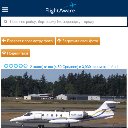
Возврат к просмотру фото
Загрузите свои фото
Поделиться
2
голос(-а/-ов) (
4.50
Среднее) и
3,930
просмотр(-а/-ов)