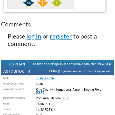
Comments
Please
log in
or
register
to post a
comment.
ЖУРНАЛ
Хотите просмотреть все архивные записи о N367DA (с
АКТИВНОСТИ
1998 г.)?
Купите сейчас, получите через час.
30 июл 2026
ДАТА
LJ35
ВОЗДУШНОЕ СУДНО
King County International Airport - Boeing Field
АЭРОПОРТ ВЫЛЕТА
(
KBFI
)
Portland-Hillsboro
(
KHIO
)
АЭРОПОРТ ПРИЛЕТА
14:06
PDT
ВЫЛЕТ
14:58
PDT
(
?
)
ПРИЛЕТ