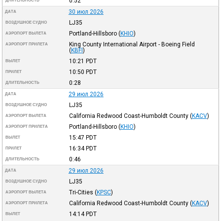
0:52
ДЛИТЕЛЬНОСТЬ
30 июл 2026
ДАТА
LJ35
ВОЗДУШНОЕ СУДНО
Portland-Hillsboro
(
KHIO
)
АЭРОПОРТ ВЫЛЕТА
King County International Airport - Boeing Field
АЭРОПОРТ ПРИЛЕТА
(
KBFI
)
10:21
PDT
ВЫЛЕТ
10:50
PDT
ПРИЛЕТ
0:28
ДЛИТЕЛЬНОСТЬ
29 июл 2026
ДАТА
LJ35
ВОЗДУШНОЕ СУДНО
California Redwood Coast-Humboldt County
(
KACV
)
АЭРОПОРТ ВЫЛЕТА
Portland-Hillsboro
(
KHIO
)
АЭРОПОРТ ПРИЛЕТА
15:47
PDT
ВЫЛЕТ
16:34
PDT
ПРИЛЕТ
0:46
ДЛИТЕЛЬНОСТЬ
29 июл 2026
ДАТА
LJ35
ВОЗДУШНОЕ СУДНО
Tri-Cities
(
KPSC
)
АЭРОПОРТ ВЫЛЕТА
California Redwood Coast-Humboldt County
(
KACV
)
АЭРОПОРТ ПРИЛЕТА
14:14
PDT
ВЫЛЕТ