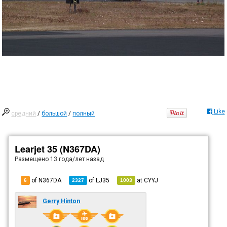
Like
средний
/
большой
/
полный
Learjet 35 (N367DA)
Размещено
13 года/лет назад
of N367DA
of
LJ35
at
CYYJ
6
2327
1003
Gerry Hinton