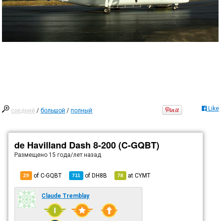
Like
средний
/
большой
/
полный
de Havilland Dash 8-200 (C-GQBT)
Размещено
15 года/лет назад
of C-GQBT
of
DH8B
at
CYMT
29
711
78
Claude Tremblay