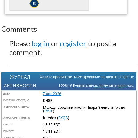
Comments
Please
log in
or
register
to post a
comment.
ЖУРНАЛ
Хотите просмотреть все архивные записи о C-GQBT (с
АКТИВНОСТИ
1998 г.)?
Купите сейчас, получите через час.
7 авг 2026
ДАТА
DH8B
ВОЗДУШНОЕ СУДНО
Международный имени Пьера Эллиота Трюдо
АЭРОПОРТ ВЫЛЕТА
(
CYUL
)
Квебек
(
CYQB
)
АЭРОПОРТ ПРИЛЕТА
18:35
EDT
ВЫЛЕТ
19:11
EDT
ПРИЛЕТ