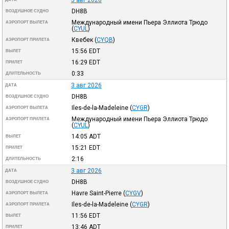
DH8B
ВОЗДУШНОЕ СУДНО
Международный имени Пьера Эллиота Трюдо
АЭРОПОРТ ВЫЛЕТА
(
CYUL
)
Квебек
(
CYQB
)
АЭРОПОРТ ПРИЛЕТА
15:56
EDT
ВЫЛЕТ
16:29
EDT
ПРИЛЕТ
0:33
ДЛИТЕЛЬНОСТЬ
3 авг 2026
ДАТА
DH8B
ВОЗДУШНОЕ СУДНО
Iles-de-la-Madeleine
(
CYGR
)
АЭРОПОРТ ВЫЛЕТА
Международный имени Пьера Эллиота Трюдо
АЭРОПОРТ ПРИЛЕТА
(
CYUL
)
14:05
ADT
ВЫЛЕТ
15:21
EDT
ПРИЛЕТ
2:16
ДЛИТЕЛЬНОСТЬ
3 авг 2026
ДАТА
DH8B
ВОЗДУШНОЕ СУДНО
Havre Saint-Pierre
(
CYGV
)
АЭРОПОРТ ВЫЛЕТА
Iles-de-la-Madeleine
(
CYGR
)
АЭРОПОРТ ПРИЛЕТА
11:56
EDT
ВЫЛЕТ
13:46
ADT
ПРИЛЕТ