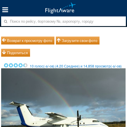
Возврат к просмотру фото
Загрузите свои фото
Поделиться
10
голос(-а/-ов) (
4.20
Среднее) и
14,858
просмотр(-а/-ов)