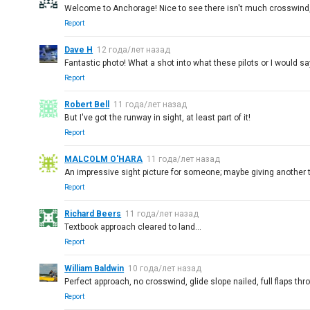
Welcome to Anchorage! Nice to see there isn't much crosswind, 
Report
Dave H
12 года/лет назад
Fantastic photo! What a shot into what these pilots or I would say
Report
Robert Bell
11 года/лет назад
But I've got the runway in sight, at least part of it!
Report
MALCOLM O'HARA
11 года/лет назад
An impressive sight picture for someone; maybe giving another 
Report
Richard Beers
11 года/лет назад
Textbook approach cleared to land...
Report
William Baldwin
10 года/лет назад
Perfect approach, no crosswind, glide slope nailed, full flaps thro
Report