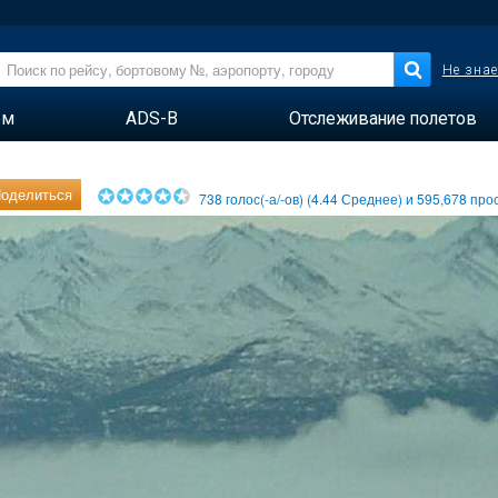
Не знае
ем
ADS-B
Отслеживание полетов
оделиться
738
голос(-а/-ов) (
4.44
Среднее) и
595,678
прос