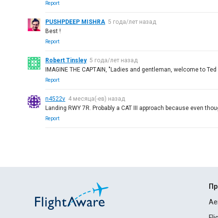
Report
PUSHPDEEP MISHRA
5 года/лет назад
Best !
Report
Robert Tinsley
5 года/лет назад
IMAGINE THE CAPTAIN, "Ladies and gentleman, welcome to Ted Stev
Report
n4522v
4 месяца(-ев) назад
Landing RWY 7R. Probably a CAT III approach because even though 
Report
Пр
Ae
Fl