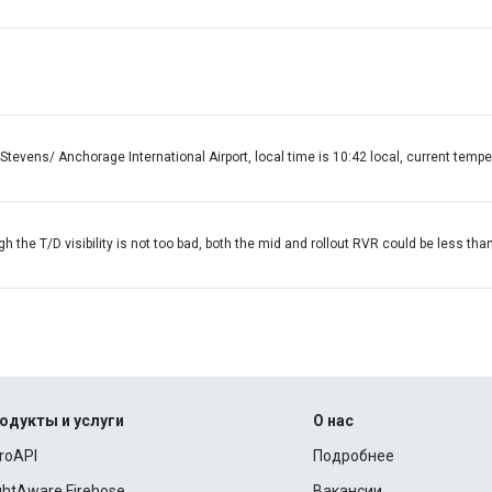
ens/ Anchorage International Airport, local time is 10:42 local, current temper
the T/D visibility is not too bad, both the mid and rollout RVR could be less tha
одукты и услуги
О нас
roAPI
Подробнее
ightAware Firehose
Вакансии