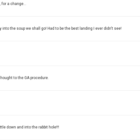
for a change...
 into the soup we shall go! Had to be the best landing I ever didn't see!
thought to the GA procedure.
ttle down and into the rabbit hole!!!