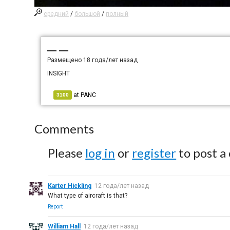
средний
/
большой
/
полный
— —
Размещено
18 года/лет назад
INSIGHT
at
PANC
3100
Comments
Please
log in
or
register
to post a
Karter Hickling
12 года/лет назад
What type of aircraft is that?
Report
William Hall
12 года/лет назад