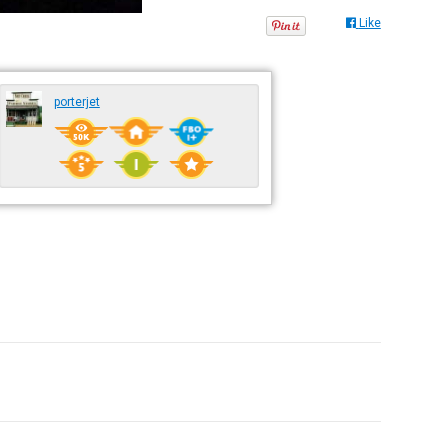
Like
porterjet