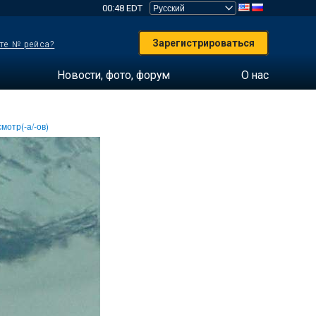
00:48 EDT
Зарегистрироваться
те № рейса?
Новости, фото, форум
О нас
мотр(-а/-ов)