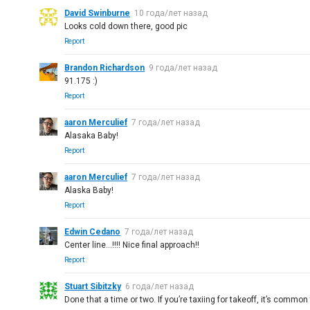
David Swinburne
10 года/лет назад
Looks cold down there, good pic
Report
Brandon Richardson
9 года/лет назад
91.175 :)
Report
aaron Merculief
7 года/лет назад
Alasaka Baby!
Report
aaron Merculief
7 года/лет назад
Alaska Baby!
Report
Edwin Cedano
7 года/лет назад
Center line...!!!! Nice final approach!!
Report
Stuart Sibitzky
6 года/лет назад
Done that a time or two. If you’re taxiing for takeoff, it’s commo