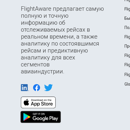
FlightAware предлагает самую
Fl
полную и точную
Бы
информацию об
По
отслеживаемых рейсах в
реальном времени, а также
Fl
аналитику по состоявшимся
Пр
рейсам и предиктивную
Fl
аналитику для всех
сегментов
Fl
авиаиндустрии.
Fl
Gl