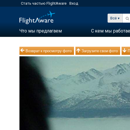
Стать частью FlightAware
Вход
Всё
Что мы предлагаем
С кем мы работа
Возврат к просмотру фото
Загрузите свои фото
П