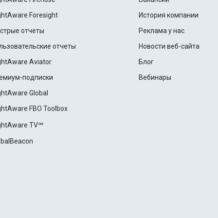
ightAware Foresight
История компании
стрые отчеты
Реклама у нас
льзовательские отчеты
Новости веб-сайта
ightAware Aviator
Блог
емиум-подписки
Вебинары
ightAware Global
ightAware FBO Toolbox
ightAware TV℠
obalBeacon