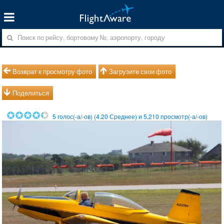
Возврат к просмотру фото
Загрузите свои фото
Поделиться
5
голос(-а/-ов) (
4.20
Среднее) и
5,210
просмотр(-а/-ов)