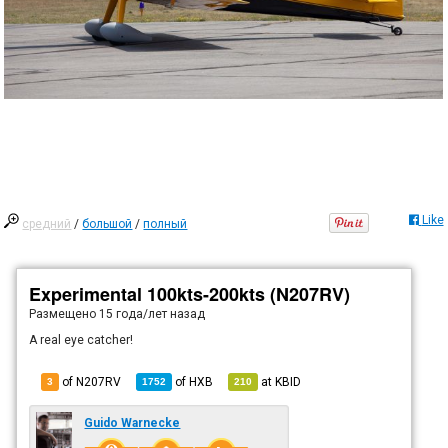
Like
средний
/
большой
/
полный
Experimental 100kts-200kts (N207RV)
Размещено
15 года/лет назад
A real eye catcher!
of N207RV
of
HXB
at
KBID
3
1752
210
Guido Warnecke