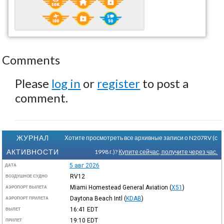
Comments
Please
log in
or
register
to post a
comment.
ЖУРНАЛ
Хотите просмотреть все архивные записи о N207RV (с
АКТИВНОСТИ
1998 г.)?
Купите сейчас, получите через час.
5 авг 2026
ДАТА
RV12
ВОЗДУШНОЕ СУДНО
Miami Homestead General Aviation
(
X51
)
АЭРОПОРТ ВЫЛЕТА
Daytona Beach Intl
(
KDAB
)
АЭРОПОРТ ПРИЛЕТА
16:41
EDT
ВЫЛЕТ
19:10
EDT
ПРИЛЕТ