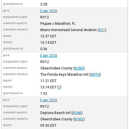
2:28
ДЛИТЕЛЬНОСТЬ
5 авг 2026
ДАТА
RV12
ВОЗДУШНОЕ СУДНО
Рядом с Marathon, FL
АЭРОПОРТ ВЫЛЕТА
Miami Homestead General Aviation
(
X51
)
АЭРОПОРТ ПРИЛЕТА
15:37
EDT
ВЫЛЕТ
16:14
EDT
ПРИЛЕТ
0:36
ДЛИТЕЛЬНОСТЬ
5 авг 2026
ДАТА
RV12
ВОЗДУШНОЕ СУДНО
Okeechobee County
(
KOBE
)
АЭРОПОРТ ВЫЛЕТА
The Florida Keys Marathon Intl
(
KMTH
)
АЭРОПОРТ ПРИЛЕТА
11:21
EDT
ВЫЛЕТ
13:14
EDT
(
?
)
ПРИЛЕТ
1:52
ДЛИТЕЛЬНОСТЬ
5 авг 2026
ДАТА
RV12
ВОЗДУШНОЕ СУДНО
Daytona Beach Intl
(
KDAB
)
АЭРОПОРТ ВЫЛЕТА
Okeechobee County
(
KOBE
)
АЭРОПОРТ ПРИЛЕТА
09:30
EDT
ВЫЛЕТ