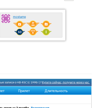
mcstamp
е записи о HB-RSC (с 1998 г.)?
Купите сейчас, получите через час.
лет
Прилет
Длительность