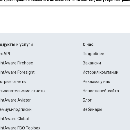
 (регистрация бесплатна и не вызовет сложностей!) могут просматриват
одукты и услуги
О нас
roAPI
Подробнее
ightAware Firehose
Вакансии
ightAware Foresight
История компании
стрые отчеты
Реклама у нас
льзовательские отчеты
Новости веб-сайта
ightAware Aviator
Блог
емиум-подписки
Вебинары
ightAware Global
ightAware FBO Toolbox