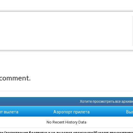
)
 comment.
Хотите просмотреть все архивны
рт вылета
Аэропорт прилета
Вы
No Recent History Data