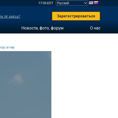
17:05 EDT
Зарегистрироваться
те № рейса?
Новости, фото, форум
О нас
тр(-а/-ов)