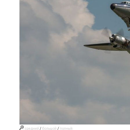
средний
/
большой
/
полный