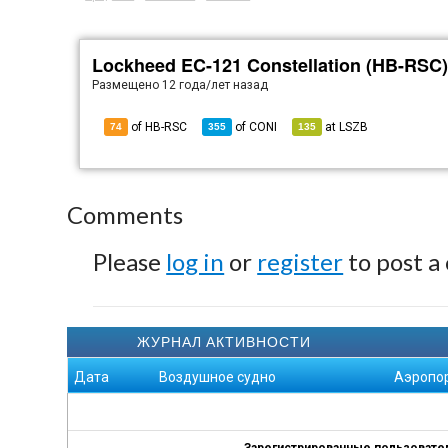
Lockheed EC-121 Constellation (HB-RSC
Размещено
12 года/лет назад
of HB-RSC
of
CONI
at
LSZB
74
355
135
Comments
Please
log in
or
register
to post a
ЖУРНАЛ АКТИВНОСТИ
Дата
Воздушное судно
Аэропо