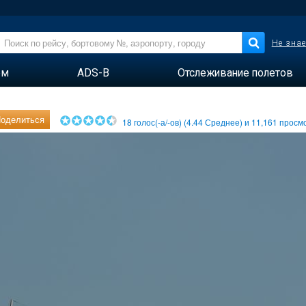
Не знае
ем
ADS-B
Отслеживание полетов
оделиться
18
голос(-а/-ов) (
4.44
Среднее) и
11,161
просмо