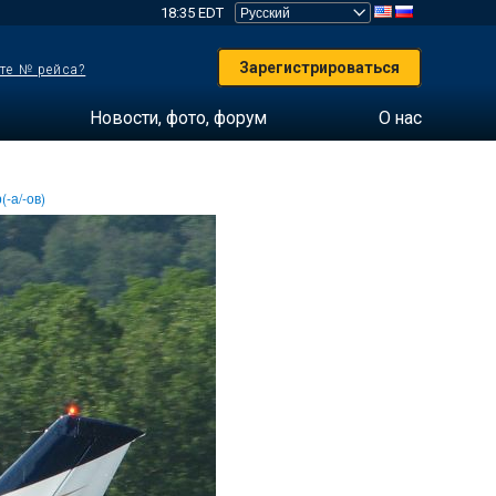
18:35 EDT
Зарегистрироваться
те № рейса?
Новости, фото, форум
О нас
(-а/-ов)