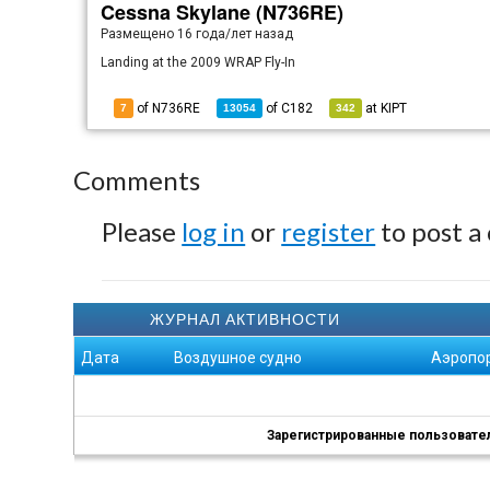
Cessna Skylane (N736RE)
Размещено
16 года/лет назад
Landing at the 2009 WRAP Fly-In
of N736RE
of
C182
at
KIPT
7
13054
342
Comments
Please
log in
or
register
to post a
ЖУРНАЛ АКТИВНОСТИ
Дата
Воздушное судно
Аэропо
Зарегистрированные пользователи