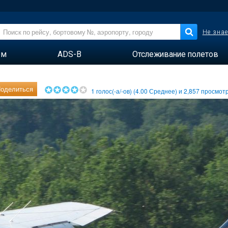
Не знае
ем
ADS-B
Отслеживание полетов
оделиться
1
голос(-а/-ов) (
4.00
Среднее) и
2,857
просмотр