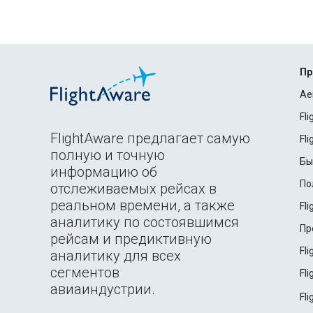
Пр
Ae
Fl
FlightAware предлагает самую
Fl
полную и точную
Бы
информацию об
По
отслеживаемых рейсах в
реальном времени, а также
Fl
аналитику по состоявшимся
Пр
рейсам и предиктивную
Fl
аналитику для всех
сегментов
Fl
авиаиндустрии.
Fl