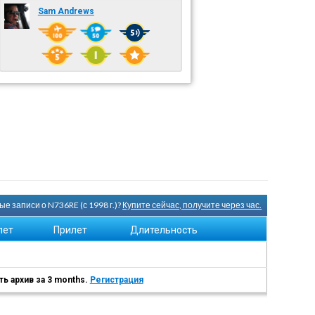
Sam Andrews
е записи о N736RE (с 1998 г.)?
Купите сейчас, получите через час.
лет
Прилет
Длительность
ь архив за 3 months.
Регистрация