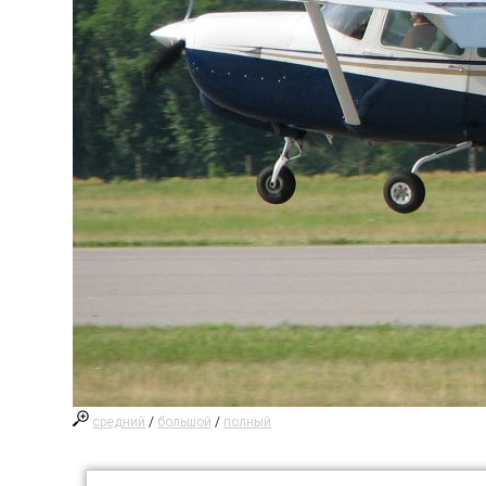
средний
/
большой
/
полный