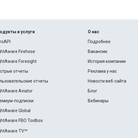
одукты и услуги
О нас
roAPI
Подробнее
ightAware Firehose
Вакансии
ightAware Foresight
История компании
стрые отчеты
Реклама у нас
льзовательские отчеты
Новости веб-сайта
ightAware Aviator
Блог
емиум-подписки
Вебинары
ightAware Global
ightAware FBO Toolbox
ightAware TV℠