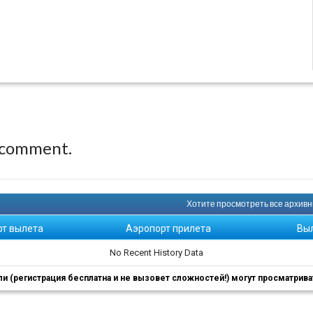
 comment.
Хотите просмотреть все архивны
рт вылета
Аэропорт прилета
Вы
No Recent History Data
 (регистрация бесплатна и не вызовет сложностей!) могут просматриват