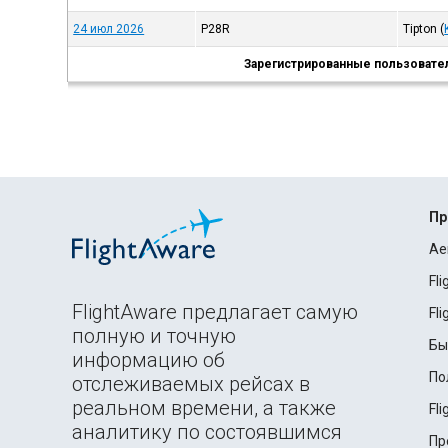
24 июл 2026
P28R
Tipton
(
Зарегистрированные пользователи
Пр
Ae
Fl
FlightAware предлагает самую
Fl
полную и точную
Бы
информацию об
По
отслеживаемых рейсах в
реальном времени, а также
Fl
аналитику по состоявшимся
Пр