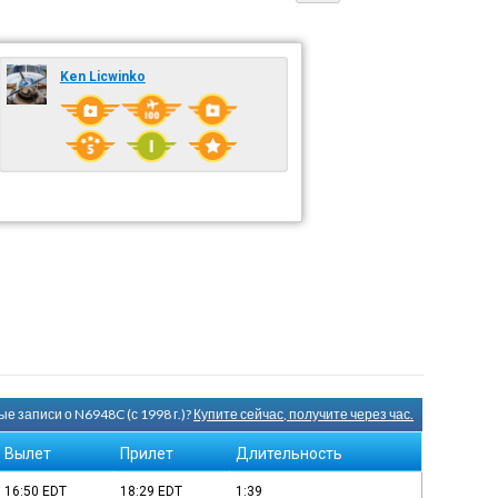
Ken Licwinko
е записи о N6948C (с 1998 г.)?
Купите сейчас, получите через час.
Вылет
Прилет
Длительность
16:50
EDT
18:29
EDT
1:39