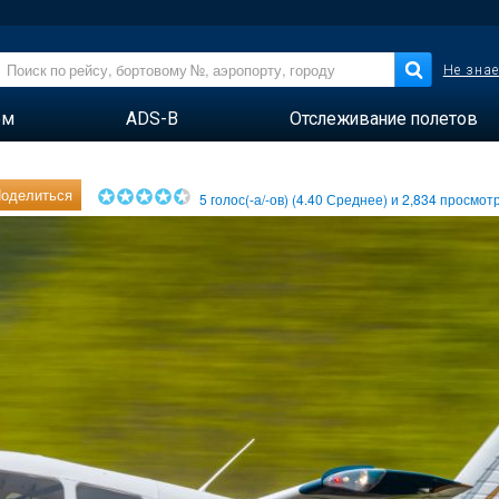
Не знае
ем
ADS-B
Отслеживание полетов
оделиться
5
голос(-а/-ов) (
4.40
Среднее) и
2,834
просмотр