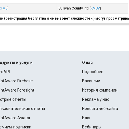
KFME
)
Sullivan County Intl
(
KMSV
)
 (регистрация бесплатна и не вызовет сложностей!) могут просматриват
одукты и услуги
О нас
roAPI
Подробнее
ightAware Firehose
Вакансии
ightAware Foresight
История компании
стрые отчеты
Реклама у нас
льзовательские отчеты
Новости веб-сайта
ightAware Aviator
Блог
емиум-подписки
Вебинары