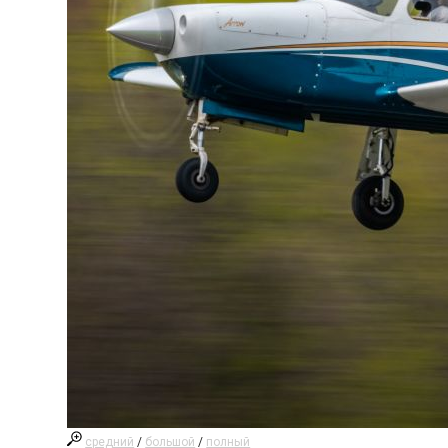
средний
/
большой
/
полный