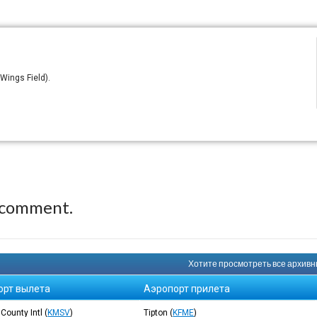
Wings Field).
 comment.
Хотите просмотреть все архивны
орт вылета
Аэропорт прилета
 County Intl
(
KMSV
)
Tipton
(
KFME
)