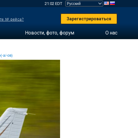
21:02 EDT
Зарегистрироваться
те № рейса?
Новости, фото, форум
О нас
(-а/-ов)