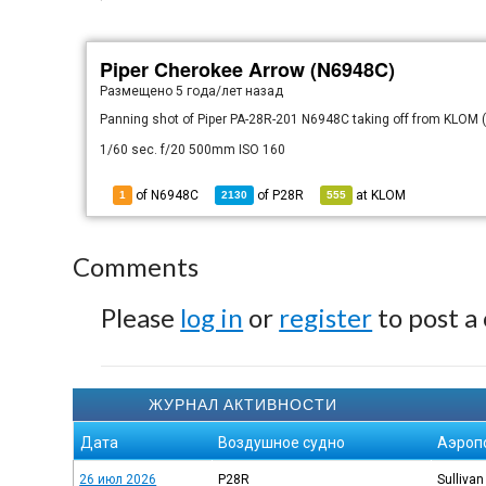
Piper Cherokee Arrow (N6948C)
Размещено
5 года/лет назад
Panning shot of Piper PA-28R-201 N6948C taking off from KLOM (
1/60 sec. f/20 500mm ISO 160
of N6948C
of
P28R
at
KLOM
1
2130
555
Comments
Please
log in
or
register
to post a
ЖУРНАЛ АКТИВНОСТИ
Дата
Воздушное судно
Аэроп
26 июл 2026
P28R
Sullivan