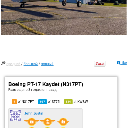
Like
средний
/
большой
/
полный
Boeing PT-17 Kaydet (N317PT)
Размещено
3 года/лет назад
of N317PT
of
ST75
at
KWBW
4
967
334
John Justin