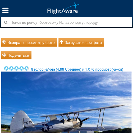
Возврат к просмотру фото
Загрузите свои фото
Поделиться
8
голос(-а/-ов) (
4.88
Среднее) и
1,076
просмотр(-а/-ов)