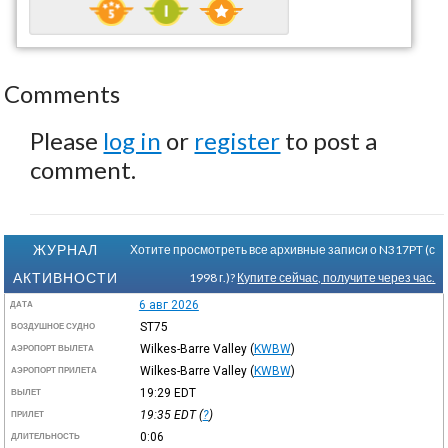
Comments
Please
log in
or
register
to post a
comment.
ЖУРНАЛ
Хотите просмотреть все архивные записи о N317PT (с
АКТИВНОСТИ
1998 г.)?
Купите сейчас, получите через час.
6 авг 2026
ДАТА
ST75
ВОЗДУШНОЕ СУДНО
Wilkes-Barre Valley
(
KWBW
)
АЭРОПОРТ ВЫЛЕТА
Wilkes-Barre Valley
(
KWBW
)
АЭРОПОРТ ПРИЛЕТА
19:29
EDT
ВЫЛЕТ
19:35
EDT
(
?
)
ПРИЛЕТ
0:06
ДЛИТЕЛЬНОСТЬ