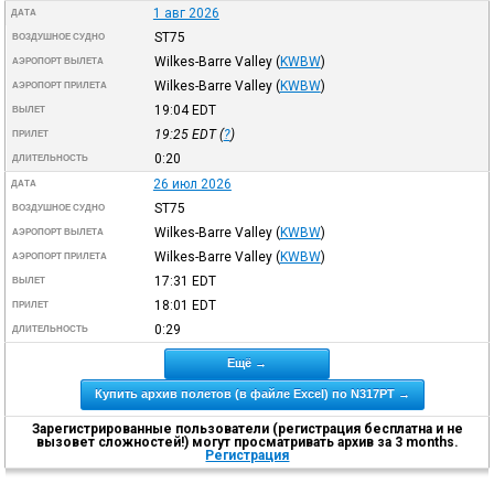
1 авг 2026
ДАТА
ST75
ВОЗДУШНОЕ СУДНО
Wilkes-Barre Valley
(
KWBW
)
АЭРОПОРТ ВЫЛЕТА
Wilkes-Barre Valley
(
KWBW
)
АЭРОПОРТ ПРИЛЕТА
19:04
EDT
ВЫЛЕТ
19:25
EDT
(
?
)
ПРИЛЕТ
0:20
ДЛИТЕЛЬНОСТЬ
26 июл 2026
ДАТА
ST75
ВОЗДУШНОЕ СУДНО
Wilkes-Barre Valley
(
KWBW
)
АЭРОПОРТ ВЫЛЕТА
Wilkes-Barre Valley
(
KWBW
)
АЭРОПОРТ ПРИЛЕТА
17:31
EDT
ВЫЛЕТ
18:01
EDT
ПРИЛЕТ
0:29
ДЛИТЕЛЬНОСТЬ
Ещё →
Купить архив полетов (в файле Excel) по N317PT →
Зарегистрированные пользователи (регистрация бесплатна и не
вызовет сложностей!) могут просматривать архив за 3 months.
Регистрация