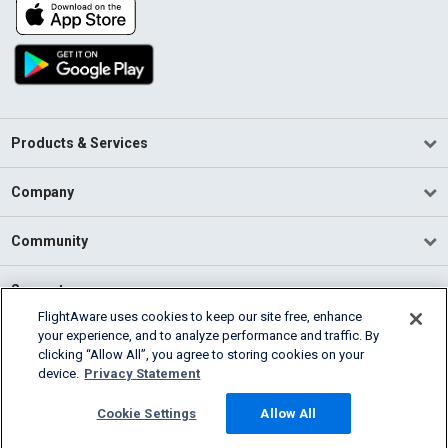
Products & Services
Company
Community
Support
FlightAware uses cookies to keep our site free, enhance
your experience, and to analyze performance and traffic. By
English (USA)
clicking “Allow All”, you agree to storing cookies on your
2026 FlightAware
device.
Privacy Statement
Terms of Use
Privacy
Cookie Settings
Cookie Settings
Allow All