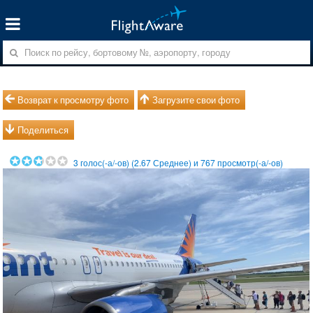
Возврат к просмотру фото
Загрузите свои фото
Поделиться
3
голос(-а/-ов) (
2.67
Среднее) и
767
просмотр(-а/-ов)