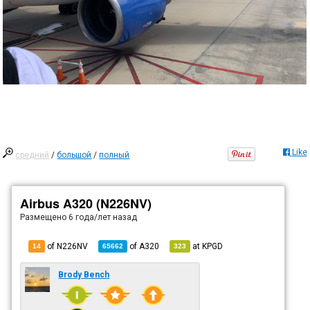
Like
средний
/
большой
/
полный
Airbus A320 (N226NV)
Размещено
6 года/лет назад
of N226NV
of
A320
at
KPGD
14
65662
323
Brody Bench