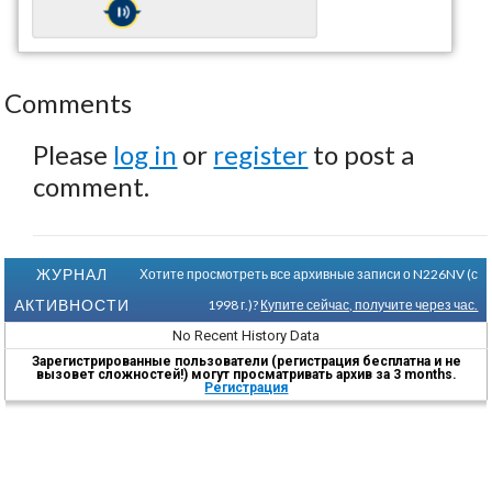
Comments
Please
log in
or
register
to post a
comment.
ЖУРНАЛ
Хотите просмотреть все архивные записи о N226NV (с
АКТИВНОСТИ
1998 г.)?
Купите сейчас, получите через час.
No Recent History Data
Зарегистрированные пользователи (регистрация бесплатна и не
вызовет сложностей!) могут просматривать архив за 3 months.
Регистрация