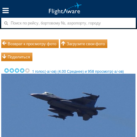
Возврат к просмотру фото
Загрузите свои фото
Поделиться
1
голос(-а/-ов) (
4.00
Среднее) и
958
просмотр(-а/-ов)