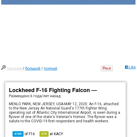
Like
средний
/
большой
/
полный
Lockheed F-16 Fighting Falcon —
Размещено
6 года/лет назад
MENLO PARK, NEW JERSEY, USA-MAY 12, 2020: An F-16, attached
to the New Jersey Air National Guard's 177th Fighter Wing
operating out of Atlantic City International Airport, is seen during a
flyover of one of the state's Veteran's Homes. The flyover was a
salute to the COVID-19 first responders and health workers.
of
F16
at
KACY
4789
175