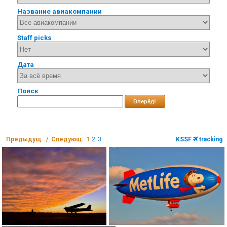
Название авиакомпании
Staff picks
Дата
Поиск
Вперёд!
Предыдущ. / Следующ.
1
2
3
KSSF
tracking