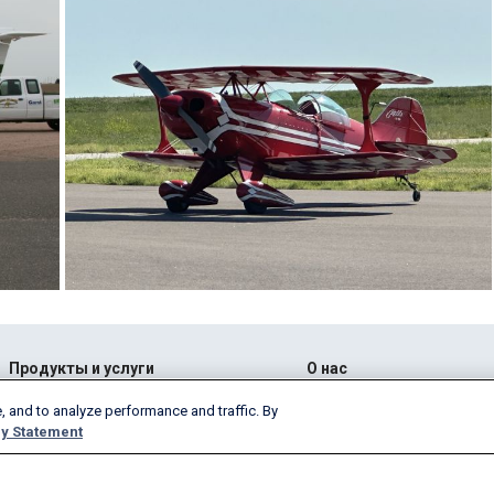
Продукты и услуги
О нас
AeroAPI
Подробнее
, and to analyze performance and traffic. By
y Statement
FlightAware Firehose
Вакансии
FlightAware Foresight
История компании