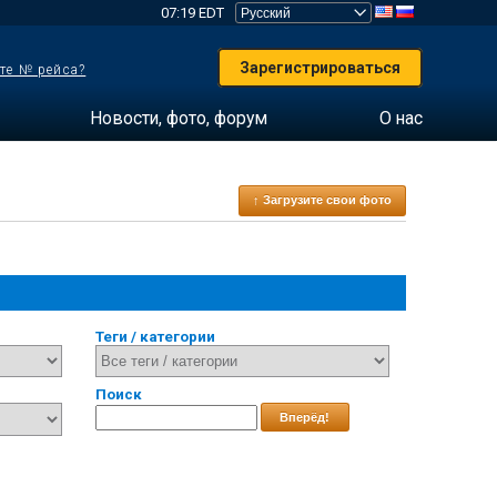
07:19 EDT
Зарегистрироваться
те № рейса?
Новости, фото, форум
О нас
↑ Загрузите свои фото
Теги / категории
Поиск
Вперёд!