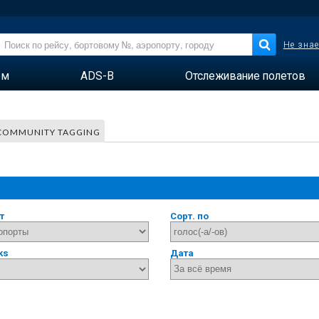
Не знае
ем
ADS-B
Отслеживание полетов
COMMUNITY TAGGING
т
Сорт. по
ks
Дата