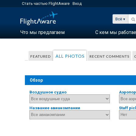
Стать частью FlightAware
Вход
Всё
Что мы предлагаем
С кем мы работа
ALL PHOTOS
FEATURED
RECENT COMMENTS
Обзор
Воздушное судно
Аэропор
Название авиакомпании
Staff pic