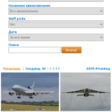
Название авиакомпании
Staff picks
Дата
Поиск
Вперёд!
Предыдущ. /
Следующ. 60
1
2
3
4
5
EGPK
tracking