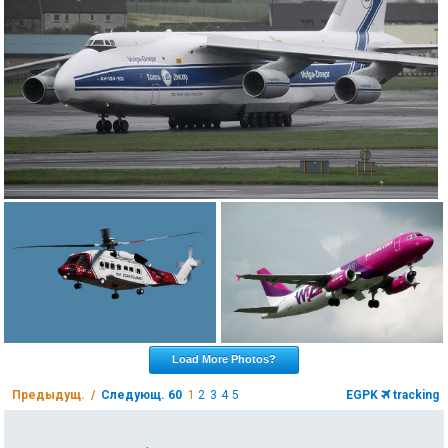
Load More Photos?
Предыдущ. /
Следующ. 60
1
2
3
4
5
EGPK
tracking