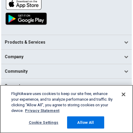
Products & Services
Company
Community
Support
FlightAware uses cookies to keep our site free, enhance
your experience, and to analyze performance and traffic. By
English (USA)
clicking “Allow All”, you agree to storing cookies on your
2026 FlightAware
device.
Privacy Statement
Terms of Use
Privacy
Cookie Settings
Cookie Settings
Allow All