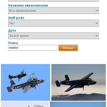
Название авиакомпании
Staff picks
Дата
Поиск
Вперёд!