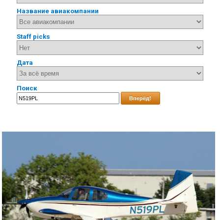
Название авиакомпании
Staff picks
Дата
Поиск
Вперёд!