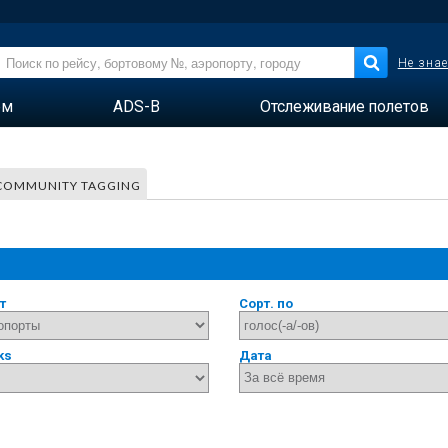
Не знае
ем
ADS-B
Отслеживание полетов
COMMUNITY TAGGING
т
Сорт. по
ks
Дата