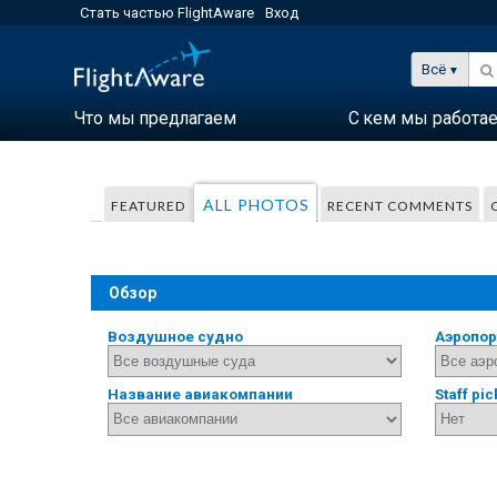
Стать частью FlightAware
Вход
Всё
Что мы предлагаем
С кем мы работа
ALL PHOTOS
FEATURED
RECENT COMMENTS
Обзор
Воздушное судно
Аэропор
Название авиакомпании
Staff pic