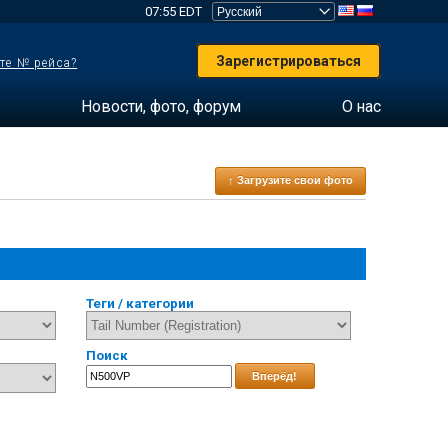
07:55 EDT
Зарегистрироваться
те № рейса?
Новости, фото, форум
О нас
↑ Загрузите свои фото
Теги / категории
Поиск
Вперёд!