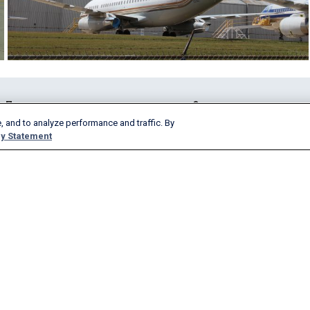
Продукты и услуги
О нас
, and to analyze performance and traffic. By
AeroAPI
Подробнее
y Statement
FlightAware Firehose
Вакансии
FlightAware Foresight
История компании
Быстрые отчеты
Реклама у нас
Пользовательские отчеты
Новости веб-сайта
FlightAware Aviator
Блог
Премиум-подписки
Вебинары
FlightAware Global
FlightAware FBO Toolbox