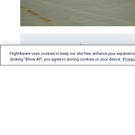
FlightAware uses cookies to keep our site free, enhance your experience
clicking “Allow All”, you agree to storing cookies on your device.
Privac
FlightAware предлагает
самую полную и точную
информацию об
отслеживаемых рейсах в
реальном времени, а
также аналитику по
состоявшимся рейсам и
предиктивную аналитику
для всех сегментов