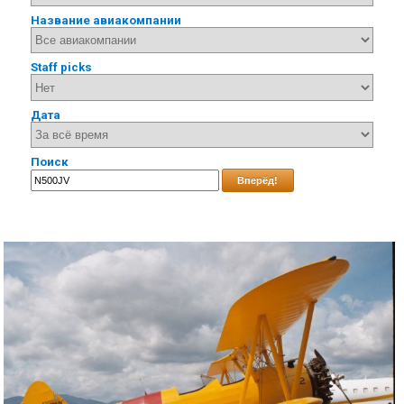
Название авиакомпании
Staff picks
Дата
Поиск
Вперёд!