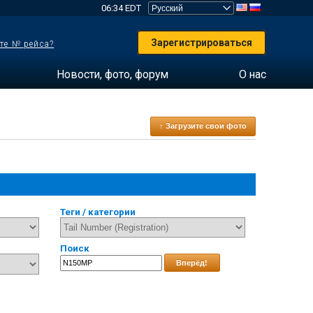
06:34 EDT
Зарегистрироваться
те № рейса?
Новости, фото, форум
О нас
↑ Загрузите свои фото
Теги / категории
Поиск
Вперёд!