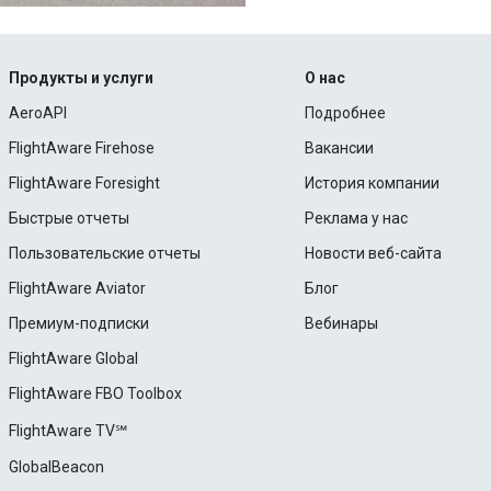
Продукты и услуги
О нас
AeroAPI
Подробнее
FlightAware Firehose
Вакансии
FlightAware Foresight
История компании
Быстрые отчеты
Реклама у нас
Пользовательские отчеты
Новости веб-сайта
FlightAware Aviator
Блог
Премиум-подписки
Вебинары
FlightAware Global
FlightAware FBO Toolbox
FlightAware TV℠
GlobalBeacon