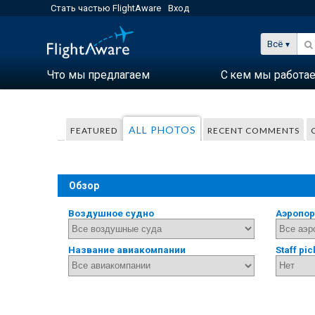
Стать частью FlightAware
Вход
Всё
Что мы предлагаем
С кем мы работа
ALL PHOTOS
FEATURED
RECENT COMMENTS
Обзор
Воздушное судно
Аэропор
Название авиакомпании
Staff pic