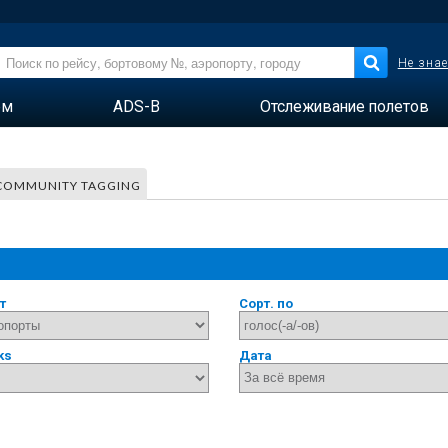
Не знае
ем
ADS-B
Отслеживание полетов
COMMUNITY TAGGING
т
Сорт. по
ks
Дата