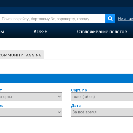
Не знае
ем
ADS-B
Отслеживание полетов
COMMUNITY TAGGING
т
Сорт. по
ks
Дата