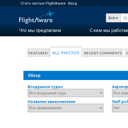
Стать частью FlightAware
Вход
Всё
Что мы предлагаем
С кем мы работа
ALL PHOTOS
FEATURED
RECENT COMMENTS
Обзор
Воздушное судно
Аэропор
Название авиакомпании
Staff pic