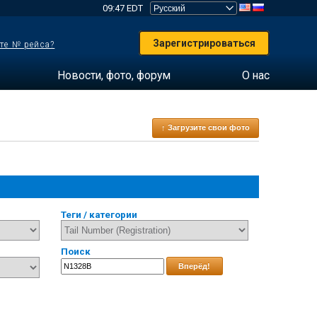
09:47 EDT
Зарегистрироваться
те № рейса?
Новости, фото, форум
О нас
↑ Загрузите свои фото
Теги / категории
Поиск
Вперёд!